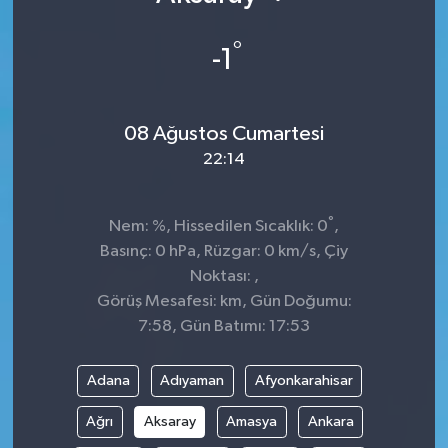
°
-1
08 Ağustos Cumartesi
22:14
°
Nem: %, Hissedilen Sıcaklık: 0
,
Basınç: 0 hPa, Rüzgar: 0 km/s, Çiy
Noktası: ,
Görüş Mesafesi: km, Gün Doğumu:
7:58, Gün Batımı: 17:53
Adana
Adıyaman
Afyonkarahisar
Ağrı
Aksaray
Amasya
Ankara