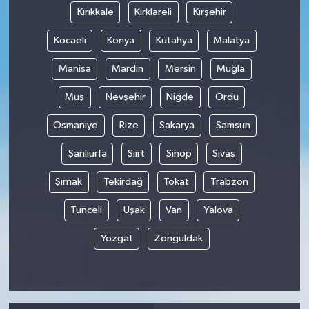
Kırıkkale
Kırklareli
Kırşehir
Kocaeli
Konya
Kütahya
Malatya
Manisa
Mardin
Mersin
Muğla
Muş
Nevşehir
Niğde
Ordu
Osmaniye
Rize
Sakarya
Samsun
Şanlıurfa
Siirt
Sinop
Sivas
Şırnak
Tekirdağ
Tokat
Trabzon
Tunceli
Uşak
Van
Yalova
Yozgat
Zonguldak