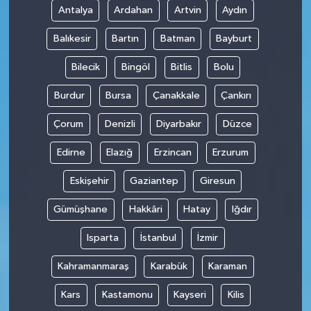
Antalya
Ardahan
Artvin
Aydın
Balıkesir
Bartın
Batman
Bayburt
Bilecik
Bingöl
Bitlis
Bolu
Burdur
Bursa
Çanakkale
Çankırı
Çorum
Denizli
Diyarbakır
Düzce
Edirne
Elazığ
Erzincan
Erzurum
Eskişehir
Gaziantep
Giresun
Gümüşhane
Hakkâri
Hatay
Iğdır
Isparta
İstanbul
İzmir
Kahramanmaraş
Karabük
Karaman
Kars
Kastamonu
Kayseri
Kilis