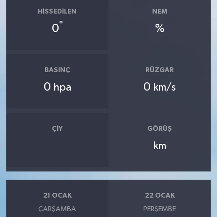
HISSEDILEN
NEM
°
0
%
BASINÇ
RÜZGAR
0
0
hpa
km/s
ÇIY
GÖRÜŞ
km
21 OCAK
22 OCAK
ÇARŞAMBA
PERŞEMBE