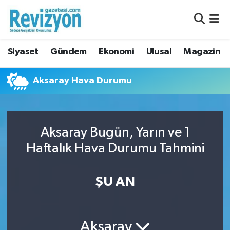
Nöbetçi Eczaneler
Siyaset
Gündem
Ekonomi
Ulusal
Magazin
Hava Durumu
Aksaray Hava Durumu
Namaz Vakitleri
Trafik Durumu
Aksaray Bugün, Yarın ve 1
Süper Lig Puan Durumu ve Fikstür
Haftalık Hava Durumu Tahmini
Tüm Manşetler
ŞU AN
Son Dakika Haberleri
Haber Arşivi
Aksaray