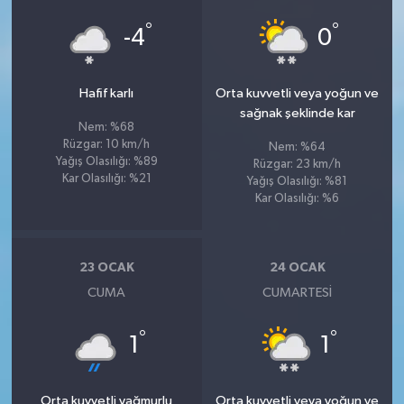
°
°
-4
0
Hafif karlı
Orta kuvvetli veya yoğun ve
sağnak şeklinde kar
Nem: %68
Rüzgar: 10 km/h
Nem: %64
Yağış Olasılığı: %89
Rüzgar: 23 km/h
Kar Olasılığı: %21
Yağış Olasılığı: %81
Kar Olasılığı: %6
23 OCAK
24 OCAK
CUMA
CUMARTESI
°
°
1
1
Orta kuvvetli yağmurlu
Orta kuvvetli veya yoğun ve