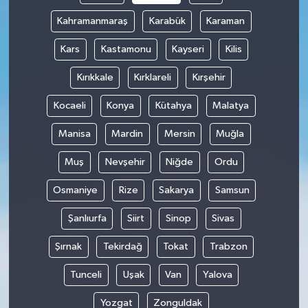
Kahramanmaraş
Karabük
Karaman
Kars
Kastamonu
Kayseri
Kilis
Kırıkkale
Kırklareli
Kırşehir
Kocaeli
Konya
Kütahya
Malatya
Manisa
Mardin
Mersin
Muğla
Muş
Nevşehir
Niğde
Ordu
Osmaniye
Rize
Sakarya
Samsun
Şanlıurfa
Siirt
Sinop
Sivas
Şırnak
Tekirdağ
Tokat
Trabzon
Tunceli
Uşak
Van
Yalova
Yozgat
Zonguldak