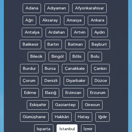
Adana
Adıyaman
Afyonkarahisar
Ağrı
Aksaray
Amasya
Ankara
Antalya
Ardahan
Artvin
Aydın
Balıkesir
Bartın
Batman
Bayburt
Bilecik
Bingöl
Bitlis
Bolu
Burdur
Bursa
Çanakkale
Çankırı
Çorum
Denizli
Diyarbakır
Düzce
Edirne
Elazığ
Erzincan
Erzurum
Eskişehir
Gaziantep
Giresun
Gümüşhane
Hakkâri
Hatay
Iğdır
Isparta
İstanbul
İzmir