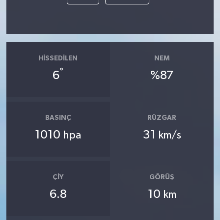
HISSEDILEN
NEM
°
6
%87
BASINÇ
RÜZGAR
1010
31
hpa
km/s
ÇIY
GÖRÜŞ
6.8
10
km