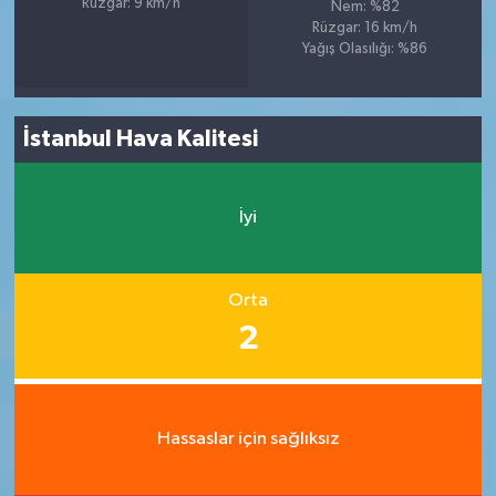
Rüzgar: 9 km/h
Nem: %82
Rüzgar: 16 km/h
Yağış Olasılığı: %86
İstanbul Hava Kalitesi
İyi
Orta
2
Hassaslar için sağlıksız