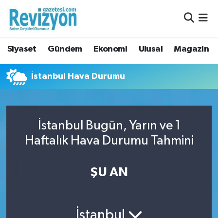
Nöbetçi Eczaneler
Siyaset
Gündem
Ekonomi
Ulusal
Magazin
Hava Durumu
İstanbul Hava Durumu
Namaz Vakitleri
Trafik Durumu
İstanbul Bugün, Yarın ve 1
Süper Lig Puan Durumu ve Fikstür
Haftalık Hava Durumu Tahmini
Tüm Manşetler
ŞU AN
Son Dakika Haberleri
Haber Arşivi
İstanbul