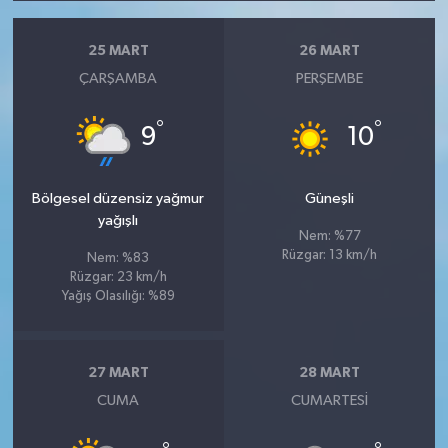
25 MART
26 MART
ÇARŞAMBA
PERŞEMBE
°
°
9
10
Bölgesel düzensiz yağmur
Güneşli
yağışlı
Nem: %77
Rüzgar: 13 km/h
Nem: %83
Rüzgar: 23 km/h
Yağış Olasılığı: %89
27 MART
28 MART
CUMA
CUMARTESI