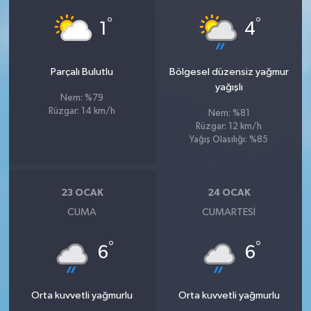
°
°
1
4
Parçalı Bulutlu
Bölgesel düzensiz yağmur
yağışlı
Nem: %79
Rüzgar: 14 km/h
Nem: %81
Rüzgar: 12 km/h
Yağış Olasılığı: %85
23 OCAK
24 OCAK
CUMA
CUMARTESI
°
°
6
6
Orta kuvvetli yağmurlu
Orta kuvvetli yağmurlu