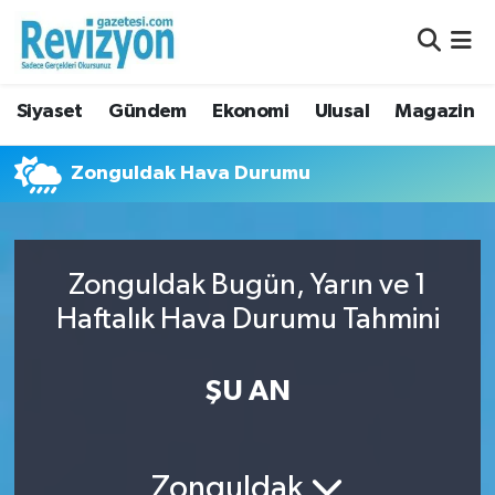
Nöbetçi Eczaneler
Siyaset
Gündem
Ekonomi
Ulusal
Magazin
Hava Durumu
Zonguldak Hava Durumu
Namaz Vakitleri
Trafik Durumu
Zonguldak Bugün, Yarın ve 1
Süper Lig Puan Durumu ve Fikstür
Haftalık Hava Durumu Tahmini
Tüm Manşetler
ŞU AN
Son Dakika Haberleri
Haber Arşivi
Zonguldak