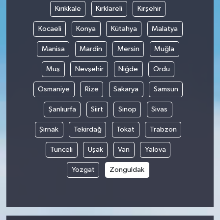
Kırıkkale
Kırklareli
Kırşehir
Kocaeli
Konya
Kütahya
Malatya
Manisa
Mardin
Mersin
Muğla
Muş
Nevşehir
Niğde
Ordu
Osmaniye
Rize
Sakarya
Samsun
Şanlıurfa
Siirt
Sinop
Sivas
Şırnak
Tekirdağ
Tokat
Trabzon
Tunceli
Uşak
Van
Yalova
Yozgat
Zonguldak