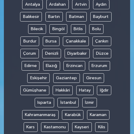
Antalya
Ardahan
Artvin
Aydın
Balıkesir
Bartın
Batman
Bayburt
Bilecik
Bingöl
Bitlis
Bolu
Burdur
Bursa
Çanakkale
Çankırı
Çorum
Denizli
Diyarbakır
Düzce
Edirne
Elazığ
Erzincan
Erzurum
Eskişehir
Gaziantep
Giresun
Gümüşhane
Hakkâri
Hatay
Iğdır
Isparta
İstanbul
İzmir
Kahramanmaraş
Karabük
Karaman
Kars
Kastamonu
Kayseri
Kilis