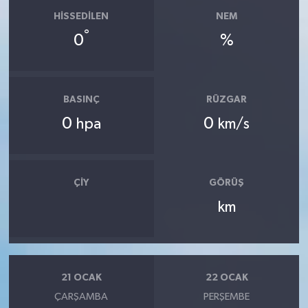
HISSEDILEN
NEM
°
0
%
BASINÇ
RÜZGAR
0
0
hpa
km/s
ÇIY
GÖRÜŞ
km
21 OCAK
22 OCAK
ÇARŞAMBA
PERŞEMBE