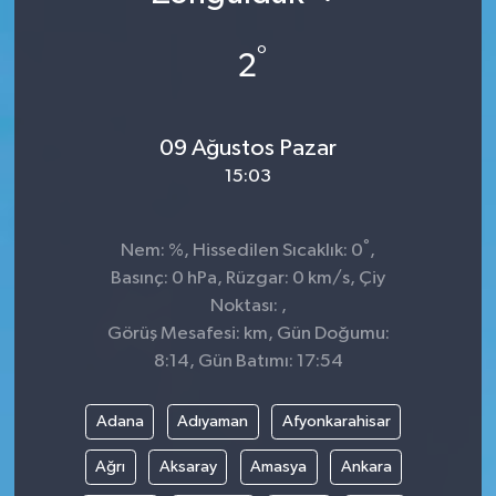
°
2
09 Ağustos Pazar
15:03
°
Nem: %, Hissedilen Sıcaklık: 0
,
Basınç: 0 hPa, Rüzgar: 0 km/s, Çiy
Noktası: ,
Görüş Mesafesi: km, Gün Doğumu:
8:14, Gün Batımı: 17:54
Adana
Adıyaman
Afyonkarahisar
Ağrı
Aksaray
Amasya
Ankara