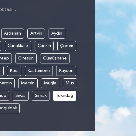
ktası: ,
Ardahan
Artvin
Aydın
Çanakkale
Çankırı
Çorum
ntep
Giresun
Gümüşhane
n
Kars
Kastamonu
Kayseri
Mardin
Mersin
Muğla
Muş
nop
Sivas
Şırnak
Tekirdağ
onguldak