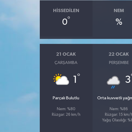
HISSEDILEN
NEM
°
0
%
21 OCAK
22 OCAK
ÇARŞAMBA
PERŞEMBE
°
1
3
Parçalı Bulutlu
Orta kuvvetli yağ
Nem: %80
Nem: %86
Rüzgar: 26 km/h
Rüzgar: 15 km/
Yağış Olasılığı: 