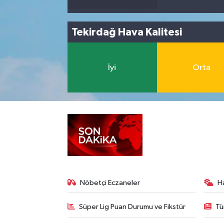
Tekirdağ Hava Kalitesi
İyi
Orta
Nöbetçi Eczaneler
H
Süper Lig Puan Durumu ve Fikstür
Tü