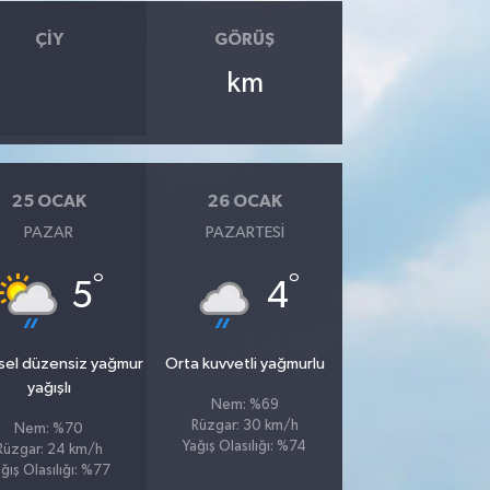
ÇIY
GÖRÜŞ
km
25 OCAK
26 OCAK
PAZAR
PAZARTESI
°
°
5
4
sel düzensiz yağmur
Orta kuvvetli yağmurlu
yağışlı
Nem: %69
Rüzgar: 30 km/h
Nem: %70
Yağış Olasılığı: %74
Rüzgar: 24 km/h
ğış Olasılığı: %77