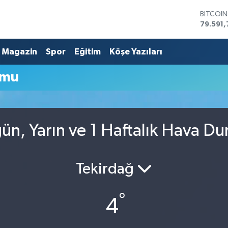
BITCOI
79.591,
DOLAR
45,436
Magazin
Spor
Eğitim
Köşe Yazıları
EURO
53,386
umu
STERLİN
61,603
G.ALTIN
6862,0
BİST10
ün, Yarın ve 1 Haftalık Hava D
14.598
Tekirdağ
°
4