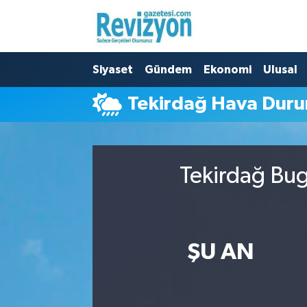
Nöbetçi Eczaneler
Siyaset
Gündem
Ekonomi
Ulusal
Hava Durumu
Tekirdağ Hava Dur
Namaz Vakitleri
Trafik Durumu
Tekirdağ Bug
Süper Lig Puan Durumu ve Fikstür
Tüm Manşetler
ŞU AN
Son Dakika Haberleri
Haber Arşivi