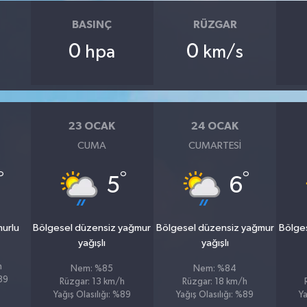
BASINÇ
RÜZGAR
0
0
hpa
km/s
23 OCAK
24 OCAK
CUMA
CUMARTESI
°
°
°
5
6
murlu
Bölgesel düzensiz yağmur
Bölgesel düzensiz yağmur
Bölge
yağışlı
yağışlı
h
Nem: %85
Nem: %84
%89
Rüzgar: 13 km/h
Rüzgar: 18 km/h
Yağış Olasılığı: %89
Yağış Olasılığı: %89
Ya