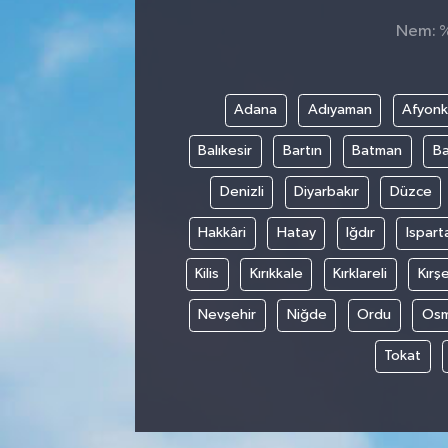
Nem: %,
Adana
Adıyaman
Afyonk
Balıkesir
Bartın
Batman
Ba
Denizli
Diyarbakır
Düzce
Hakkâri
Hatay
Iğdır
Ispart
Kilis
Kırıkkale
Kırklareli
Kırşe
Nevşehir
Niğde
Ordu
Osm
Tokat