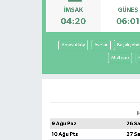
İMSAK
GÜNEŞ
04:20
06:01
Arnavutköy
Avcılar
Başakşehir
Maltepe
H
9 Ağu Paz
26 Sa
10 Ağu Pts
27 Sa