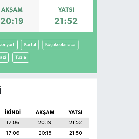
AKŞAM
YATSI
20:19
21:52
senyurt
Kartal
Küçükçekmece
azi
Tuzla
I
İKINDI
AKŞAM
YATSI
17:06
20:19
21:52
17:06
20:18
21:50