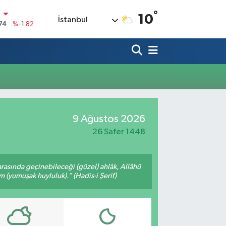
°
N
10
İstanbul
74
%-1.82
20
%0.02
90
%0.19
80
%0.18
9000
%0.19
0
9 Ağustos 2026
,00
%0
26 Safer 1448
arasında geçinebileceği (güzel) ahlâk, Allâhü
m (yumuşak huyluluk).” (Hadis-i Şerif)