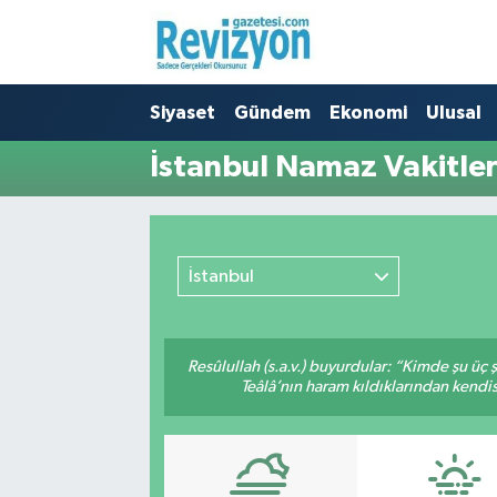
Nöbetçi Eczaneler
Siyaset
Gündem
Ekonomi
Ulusal
Hava Durumu
İstanbul Namaz Vakitler
Namaz Vakitleri
Trafik Durumu
İstanbul
Süper Lig Puan Durumu ve Fikstür
Tüm Manşetler
Resûlullah (s.a.v.) buyurdular: “Kimde şu üç
Teâlâ’nın haram kıldıklarından kendis
Son Dakika Haberleri
Haber Arşivi