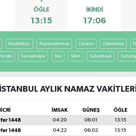
ÖĞLE
İKINDI
13:15
17:06
Beylikdüzü
Büyükçekmece
Çatalca
Çekmeköy
E
Pendik
Sancaktepe
Şile
Silivri
Sultanbeyli
Sultang
İSTANBUL AYLIK NAMAZ VAKITLER
İCRİ
İMSAK
GÜNEŞ
ÖĞLE
fer 1448
04:20
06:01
13:15
fer 1448
04:22
06:02
13:15