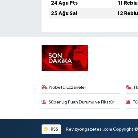
24 Ağu Pts
11 Rebi
25 Ağu Sal
12 Rebi
Nöbetçi Eczaneler
H
Süper Lig Puan Durumu ve Fikstür
Tü
RSS
Revizyongazetesi.com Copyright © 2