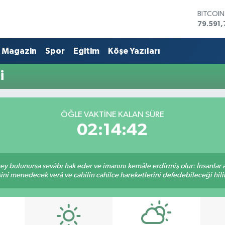
BITCOI
79.591,
DOLAR
45,436
Magazin
Spor
Eğitim
Köşe Yazıları
EURO
53,386
i
STERLİN
61,603
G.ALTIN
6862,0
ÖĞLE VAKTİNE KALAN SÜRE
BİST10
14.598
02:14:42
 şey bulunursa sevâbı hak eder ve imanını kemâle erdirmiş olur: İnsanlar 
ini menedecek verâ ve cahilin cahilce hareketlerini defedebileceği hili