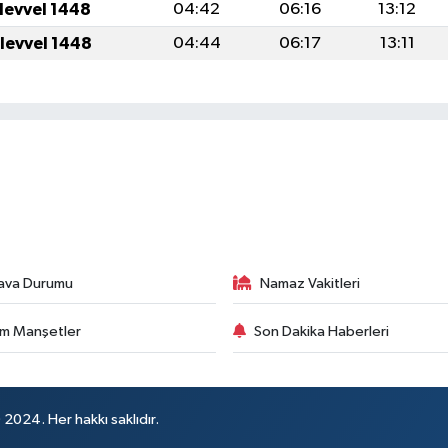
ulevvel 1448
04:42
06:16
13:12
ulevvel 1448
04:44
06:17
13:11
ava Durumu
Namaz Vakitleri
m Manşetler
Son Dakika Haberleri
024. Her hakkı saklıdır.