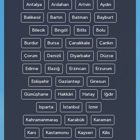
Antalya
Ardahan
Artvin
Aydın
Balıkesir
Bartın
Batman
Bayburt
Bilecik
Bingöl
Bitlis
Bolu
Burdur
Bursa
Çanakkale
Çankırı
Çorum
Denizli
Diyarbakır
Düzce
Edirne
Elazığ
Erzincan
Erzurum
Eskişehir
Gaziantep
Giresun
Gümüşhane
Hakkâri
Hatay
Iğdır
Isparta
İstanbul
İzmir
Kahramanmaraş
Karabük
Karaman
Kars
Kastamonu
Kayseri
Kilis