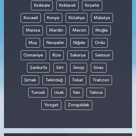
Kırıkkale
Kırklareli
Kırşehir
Kocaeli
Konya
Kütahya
Malatya
Manisa
Mardin
Mersin
Muğla
Muş
Nevşehir
Niğde
Ordu
Osmaniye
Rize
Sakarya
Samsun
Şanlıurfa
Siirt
Sinop
Sivas
Şırnak
Tekirdağ
Tokat
Trabzon
Tunceli
Uşak
Van
Yalova
Yozgat
Zonguldak