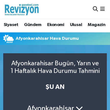
Nöbetçi Eczaneler
Siyaset
Gündem
Ekonomi
Ulusal
Magazin
Hava Durumu
Afyonkarahisar Hava Durumu
Namaz Vakitleri
Trafik Durumu
Afyonkarahisar Bugün, Yarın ve
Süper Lig Puan Durumu ve Fikstür
1 Haftalık Hava Durumu Tahmini
Tüm Manşetler
ŞU AN
Son Dakika Haberleri
Haber Arşivi
Afyonkarahisar