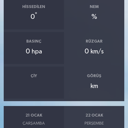
HISSEDILEN
NEM
°
0
%
BASINÇ
RÜZGAR
0
0
hpa
km/s
ÇIY
GÖRÜŞ
km
21 OCAK
22 OCAK
ÇARŞAMBA
PERŞEMBE