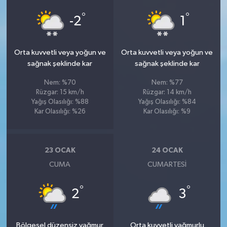
°
°
-2
1
Orta kuvvetli veya yoğun ve
Orta kuvvetli veya yoğun ve
sağnak şeklinde kar
sağnak şeklinde kar
Nem: %70
Nem: %77
Rüzgar: 15 km/h
Rüzgar: 14 km/h
Yağış Olasılığı: %88
Yağış Olasılığı: %84
Kar Olasılığı: %26
Kar Olasılığı: %9
23 OCAK
24 OCAK
CUMA
CUMARTESI
°
°
2
3
Bölgesel düzensiz yağmur
Orta kuvvetli yağmurlu