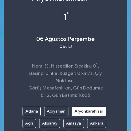
°
1
06 Ağustos Perşembe
09:13
°
Nem: %, Hissedilen Sıcaklık: 0
,
Basınç: 0 hPa, Rüzgar: 0 km/s, Çiy
Noktası: ,
Görüş Mesafesi: km, Gün Doğumu:
8:12, Gün Batımı: 18:05
Adana
Adıyaman
Afyonkarahisar
Ağrı
Aksaray
Amasya
Ankara