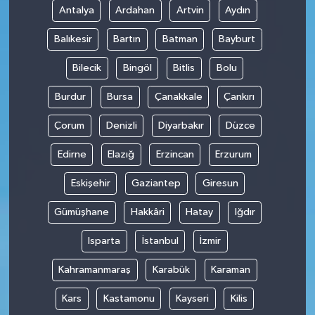
Antalya
Ardahan
Artvin
Aydın
Balıkesir
Bartın
Batman
Bayburt
Bilecik
Bingöl
Bitlis
Bolu
Burdur
Bursa
Çanakkale
Çankırı
Çorum
Denizli
Diyarbakır
Düzce
Edirne
Elazığ
Erzincan
Erzurum
Eskişehir
Gaziantep
Giresun
Gümüşhane
Hakkâri
Hatay
Iğdır
Isparta
İstanbul
İzmir
Kahramanmaraş
Karabük
Karaman
Kars
Kastamonu
Kayseri
Kilis