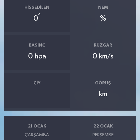
HISSEDILEN
NEM
°
0
%
BASINÇ
RÜZGAR
0
0
hpa
km/s
ÇIY
GÖRÜŞ
km
21 OCAK
22 OCAK
ÇARŞAMBA
PERŞEMBE