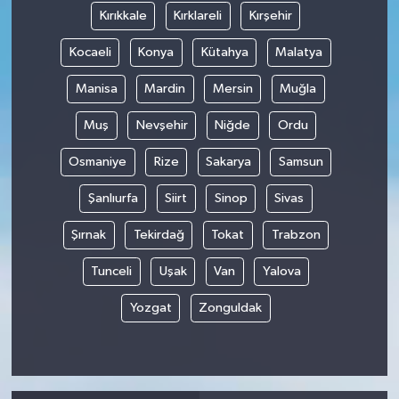
Kırıkkale
Kırklareli
Kırşehir
Kocaeli
Konya
Kütahya
Malatya
Manisa
Mardin
Mersin
Muğla
Muş
Nevşehir
Niğde
Ordu
Osmaniye
Rize
Sakarya
Samsun
Şanlıurfa
Siirt
Sinop
Sivas
Şırnak
Tekirdağ
Tokat
Trabzon
Tunceli
Uşak
Van
Yalova
Yozgat
Zonguldak