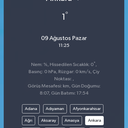
°
1
09 Ağustos Pazar
11:25
°
Nem: %, Hissedilen Sıcaklık: 0
,
Basınç: 0 hPa, Rüzgar: 0 km/s, Çiy
Noktası: ,
Görüş Mesafesi: km, Gün Doğumu:
8:07, Gün Batımı: 17:54
Adana
Adıyaman
Afyonkarahisar
Ağrı
Aksaray
Amasya
Ankara