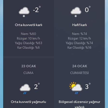
°
°
-2
0
Orta kuvvetli karlı
Hafif karlı
Nem: %60
Nem: %74
Rüzgar: 10 km/h
Rüzgar: 12 km/h
Yağış Olasılığı: %63
Yağış Olasılığı: %74
Kar Olasılığı: %6
Kar Olasılığı: %16
23 OCAK
24 OCAK
CUMA
CUMARTESI
°
°
2
3
Orta kuvvetli yağmurlu
Bölgesel düzensiz yağmur
yağışlı