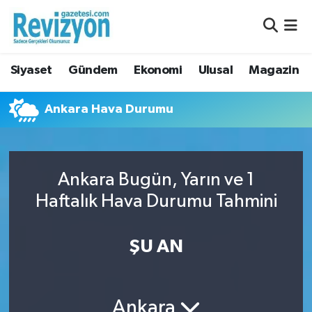
Nöbetçi Eczaneler
Siyaset
Gündem
Ekonomi
Ulusal
Magazin
Hava Durumu
Ankara Hava Durumu
Namaz Vakitleri
Trafik Durumu
Ankara Bugün, Yarın ve 1
Süper Lig Puan Durumu ve Fikstür
Haftalık Hava Durumu Tahmini
Tüm Manşetler
ŞU AN
Son Dakika Haberleri
Haber Arşivi
Ankara