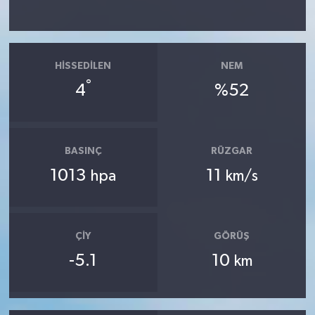
HISSEDILEN
NEM
°
4
%52
BASINÇ
RÜZGAR
1013
11
hpa
km/s
ÇIY
GÖRÜŞ
-5.1
10
km