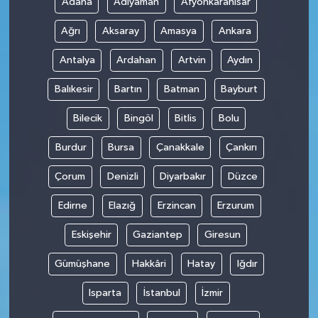
Adana
Adıyaman
Afyonkarahisar
Ağrı
Aksaray
Amasya
Ankara
Antalya
Ardahan
Artvin
Aydın
Balıkesir
Bartın
Batman
Bayburt
Bilecik
Bingöl
Bitlis
Bolu
Burdur
Bursa
Çanakkale
Çankırı
Çorum
Denizli
Diyarbakır
Düzce
Edirne
Elazığ
Erzincan
Erzurum
Eskişehir
Gaziantep
Giresun
Gümüşhane
Hakkâri
Hatay
Iğdır
Isparta
İstanbul
İzmir