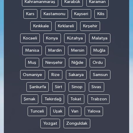
Kahramanmaraş
Karabük
Karaman
Kars
Kastamonu
Kayseri
Kilis
Kırıkkale
Kırklareli
Kırşehir
Kocaeli
Konya
Kütahya
Malatya
Manisa
Mardin
Mersin
Muğla
Muş
Nevşehir
Niğde
Ordu
Osmaniye
Rize
Sakarya
Samsun
Şanlıurfa
Siirt
Sinop
Sivas
Şırnak
Tekirdağ
Tokat
Trabzon
Tunceli
Uşak
Van
Yalova
Yozgat
Zonguldak