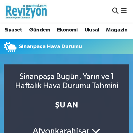
Nöbetçi Eczaneler
Siyaset
Gündem
Ekonomi
Ulusal
Magazin
Hava Durumu
Sinanpaşa Hava Durumu
Namaz Vakitleri
Trafik Durumu
Sinanpaşa Bugün, Yarın ve 1
Süper Lig Puan Durumu ve Fikstür
Haftalık Hava Durumu Tahmini
Tüm Manşetler
ŞU AN
Son Dakika Haberleri
Haber Arşivi
Afyonkarahisar