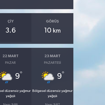
ÇIY
GÖRÜŞ
3.6
10
km
22 MART
23 MART
PAZAR
PAZARTESI
°
°
9
9
sel düzensiz yağmur
Bölgesel düzensiz yağmur
yağışlı
yağışlı
Nem: %86
Nem: %87