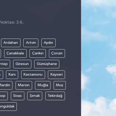
Noktası: 3.6,
Ardahan
Artvin
Aydın
Çanakkale
Çankırı
Çorum
ntep
Giresun
Gümüşhane
n
Kars
Kastamonu
Kayseri
Mardin
Mersin
Muğla
Muş
nop
Sivas
Şırnak
Tekirdağ
onguldak