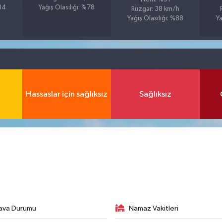
%84
Yağış Olasılığı: %78
Rüzgar: 38 km/h
Yağış Olasılığı: %88
Ya
Hassaslar için sağlıksız
Sağlıksız
ava Durumu
Namaz Vakitleri