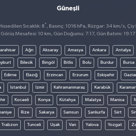
Güneşli
°
ssedilen Sıcaklık: 8
, Basınç: 1016 hPa, Rüzgar: 34 km/s, Çiy 
Görüş Mesafesi: 10 km, Gün Doğumu: 7:17, Gün Batımı: 19:17
arahisar
Ağrı
Aksaray
Amasya
Ankara
Antalya
yburt
Bilecik
Bingöl
Bitlis
Bolu
Burdur
Bursa
Edirne
Elazığ
Erzincan
Erzurum
Eskişehir
Gazia
a
İstanbul
İzmir
Kahramanmaraş
Karabük
Karama
hir
Kocaeli
Konya
Kütahya
Malatya
Manisa
aniye
Rize
Sakarya
Samsun
Şanlıurfa
Siirt
Si
Trabzon
Tunceli
Uşak
Van
Yalova
Yozgat
Z