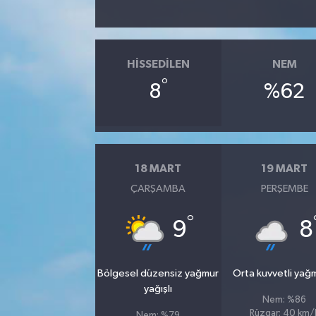
HISSEDILEN
NEM
°
8
%62
18 MART
19 MART
ÇARŞAMBA
PERŞEMBE
°
9
8
Bölgesel düzensiz yağmur
Orta kuvvetli yağ
yağışlı
Nem: %86
Rüzgar: 40 km/
Nem: %79