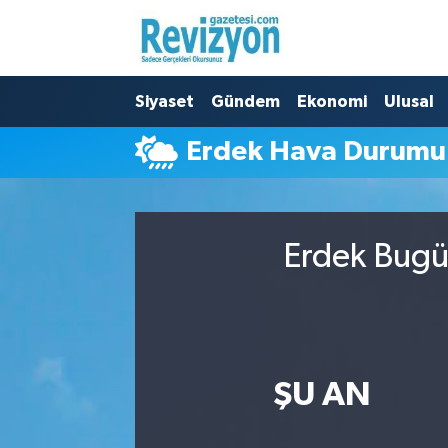
Nöbetçi Eczaneler
Siyaset
Gündem
Ekonomi
Ulusal
Hava Durumu
Erdek Hava Durumu
Namaz Vakitleri
Trafik Durumu
Erdek Bugün
Süper Lig Puan Durumu ve Fikstür
Tüm Manşetler
Son Dakika Haberleri
ŞU AN
Haber Arşivi