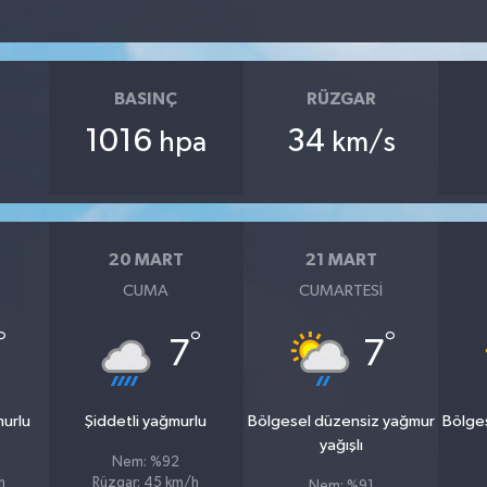
BASINÇ
RÜZGAR
1016
34
hpa
km/s
20 MART
21 MART
CUMA
CUMARTESI
°
°
°
7
7
murlu
Şiddetli yağmurlu
Bölgesel düzensiz yağmur
Bölge
yağışlı
Nem: %92
h
Rüzgar: 45 km/h
Nem: %91