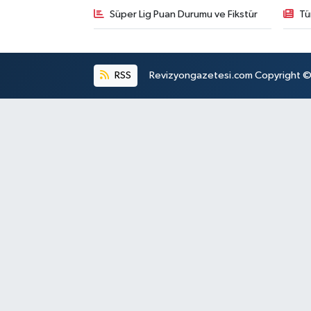
Süper Lig Puan Durumu ve Fikstür
Tü
RSS
Revizyongazetesi.com Copyright © 2