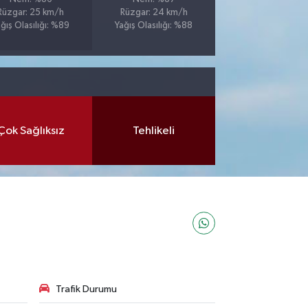
Rüzgar: 25 km/h
Rüzgar: 24 km/h
ğış Olasılığı: %89
Yağış Olasılığı: %88
Çok Sağlıksız
Tehlikeli
Trafik Durumu