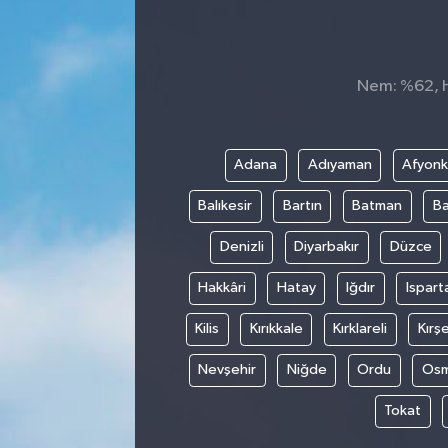
Nem: %62, Hi
Adana
Adıyaman
Afyonk
Balıkesir
Bartın
Batman
Ba
Denizli
Diyarbakır
Düzce
Hakkâri
Hatay
Iğdır
Ispart
Kilis
Kırıkkale
Kırklareli
Kırşe
Nevşehir
Niğde
Ordu
Osm
Tokat