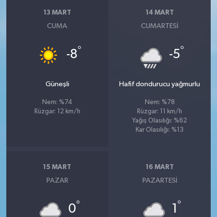
13 MART
14 MART
CUMA
CUMARTESI
°
°
-8
-5
Güneşli
Hafif dondurucu yağmurlu
Nem: %74
Nem: %78
Rüzgar: 12 km/h
Rüzgar: 11 km/h
Yağış Olasılığı: %62
Kar Olasılığı: %13
15 MART
16 MART
PAZAR
PAZARTESI
°
°
0
1