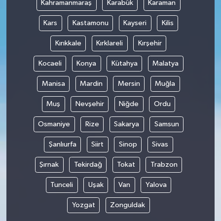
Kahramanmaraş
Karabük
Karaman
Kars
Kastamonu
Kayseri
Kilis
Kırıkkale
Kırklareli
Kırşehir
Kocaeli
Konya
Kütahya
Malatya
Manisa
Mardin
Mersin
Muğla
Muş
Nevşehir
Niğde
Ordu
Osmaniye
Rize
Sakarya
Samsun
Şanlıurfa
Siirt
Sinop
Sivas
Şırnak
Tekirdağ
Tokat
Trabzon
Tunceli
Uşak
Van
Yalova
Yozgat
Zonguldak