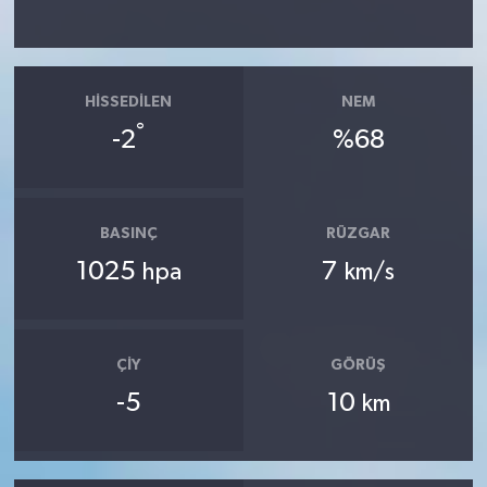
HISSEDILEN
NEM
°
-2
%68
BASINÇ
RÜZGAR
1025
7
hpa
km/s
ÇIY
GÖRÜŞ
-5
10
km