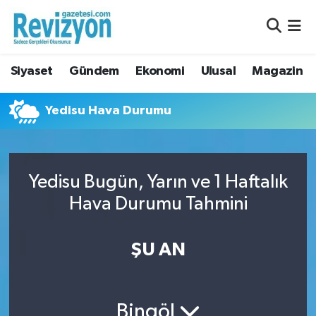
Nöbetçi Eczaneler
Siyaset
Gündem
Ekonomi
Ulusal
Magazin
Hava Durumu
Yedisu Hava Durumu
Namaz Vakitleri
Trafik Durumu
Yedisu Bugün, Yarın ve 1 Haftalık
Süper Lig Puan Durumu ve Fikstür
Hava Durumu Tahmini
Tüm Manşetler
ŞU AN
Son Dakika Haberleri
Haber Arşivi
Bingöl