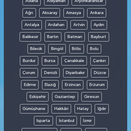
Adana
Adıyaman
Afyonkarahisar
Ağrı
Aksaray
Amasya
Ankara
Antalya
Ardahan
Artvin
Aydın
Balıkesir
Bartın
Batman
Bayburt
Bilecik
Bingöl
Bitlis
Bolu
Burdur
Bursa
Çanakkale
Çankırı
Çorum
Denizli
Diyarbakır
Düzce
Edirne
Elazığ
Erzincan
Erzurum
Eskişehir
Gaziantep
Giresun
Gümüşhane
Hakkâri
Hatay
Iğdır
Isparta
İstanbul
İzmir