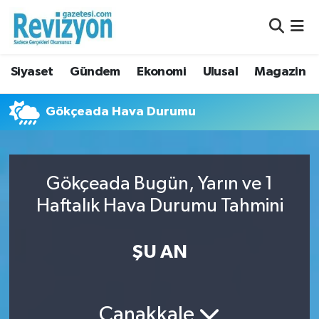
Nöbetçi Eczaneler
Siyaset
Gündem
Ekonomi
Ulusal
Magazin
Hava Durumu
Gökçeada Hava Durumu
Namaz Vakitleri
Trafik Durumu
Gökçeada Bugün, Yarın ve 1
Süper Lig Puan Durumu ve Fikstür
Haftalık Hava Durumu Tahmini
Tüm Manşetler
ŞU AN
Son Dakika Haberleri
Haber Arşivi
Çanakkale