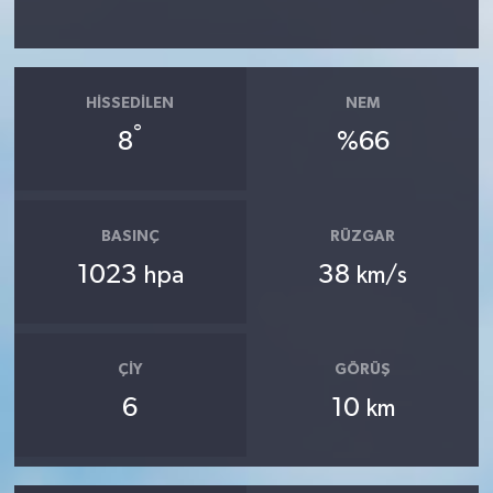
HISSEDILEN
NEM
°
8
%66
BASINÇ
RÜZGAR
1023
38
hpa
km/s
ÇIY
GÖRÜŞ
6
10
km