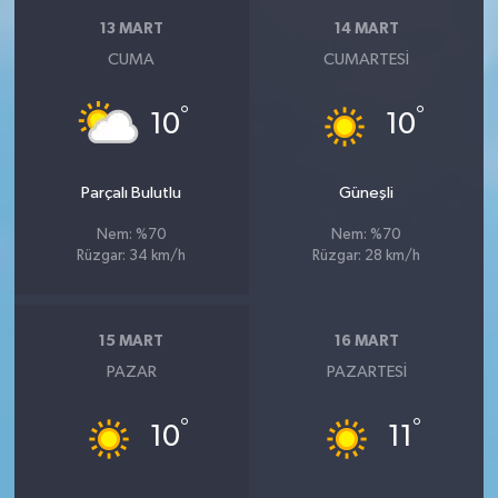
13 MART
14 MART
CUMA
CUMARTESI
°
°
10
10
Parçalı Bulutlu
Güneşli
Nem: %70
Nem: %70
Rüzgar: 34 km/h
Rüzgar: 28 km/h
15 MART
16 MART
PAZAR
PAZARTESI
°
°
10
11