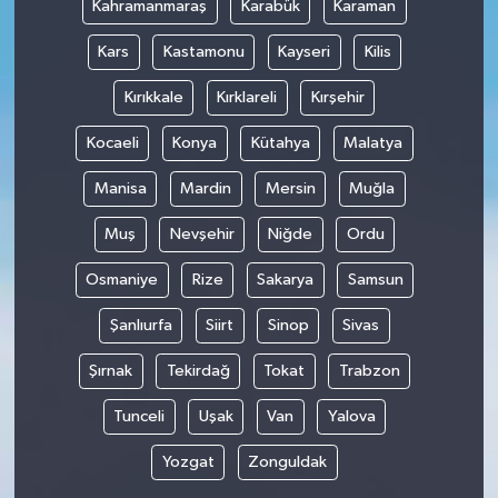
Kahramanmaraş
Karabük
Karaman
Kars
Kastamonu
Kayseri
Kilis
Kırıkkale
Kırklareli
Kırşehir
Kocaeli
Konya
Kütahya
Malatya
Manisa
Mardin
Mersin
Muğla
Muş
Nevşehir
Niğde
Ordu
Osmaniye
Rize
Sakarya
Samsun
Şanlıurfa
Siirt
Sinop
Sivas
Şırnak
Tekirdağ
Tokat
Trabzon
Tunceli
Uşak
Van
Yalova
Yozgat
Zonguldak