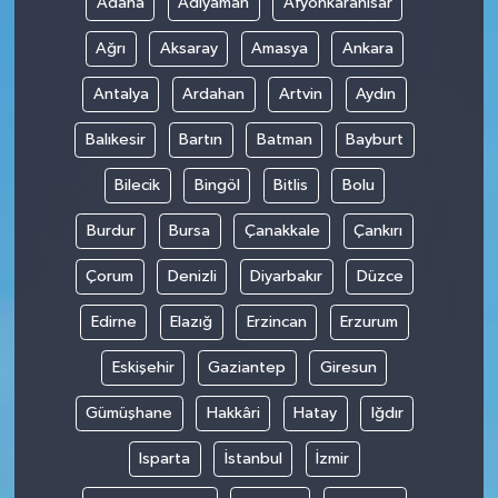
Adana
Adıyaman
Afyonkarahisar
Ağrı
Aksaray
Amasya
Ankara
Antalya
Ardahan
Artvin
Aydın
Balıkesir
Bartın
Batman
Bayburt
Bilecik
Bingöl
Bitlis
Bolu
Burdur
Bursa
Çanakkale
Çankırı
Çorum
Denizli
Diyarbakır
Düzce
Edirne
Elazığ
Erzincan
Erzurum
Eskişehir
Gaziantep
Giresun
Gümüşhane
Hakkâri
Hatay
Iğdır
Isparta
İstanbul
İzmir