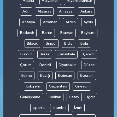
Adana
Adıyaman
Afyonkarahisar
Ağrı
Aksaray
Amasya
Ankara
Antalya
Ardahan
Artvin
Aydın
Balıkesir
Bartın
Batman
Bayburt
Bilecik
Bingöl
Bitlis
Bolu
Burdur
Bursa
Çanakkale
Çankırı
Çorum
Denizli
Diyarbakır
Düzce
Edirne
Elazığ
Erzincan
Erzurum
Eskişehir
Gaziantep
Giresun
Gümüşhane
Hakkâri
Hatay
Iğdır
Isparta
İstanbul
İzmir