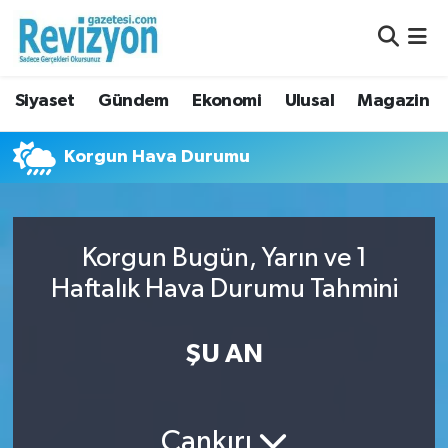
Nöbetçi Eczaneler
Siyaset
Gündem
Ekonomi
Ulusal
Magazin
Hava Durumu
Korgun Hava Durumu
Namaz Vakitleri
Trafik Durumu
Korgun Bugün, Yarın ve 1
Süper Lig Puan Durumu ve Fikstür
Haftalık Hava Durumu Tahmini
Tüm Manşetler
ŞU AN
Son Dakika Haberleri
Haber Arşivi
Çankırı