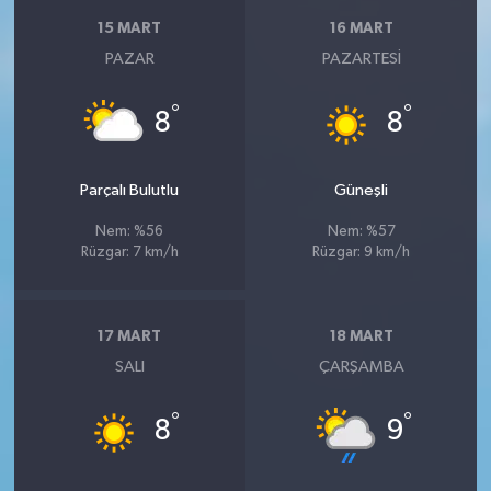
15 MART
16 MART
PAZAR
PAZARTESI
°
°
8
8
Parçalı Bulutlu
Güneşli
Nem: %56
Nem: %57
Rüzgar: 7 km/h
Rüzgar: 9 km/h
17 MART
18 MART
SALI
ÇARŞAMBA
°
°
8
9