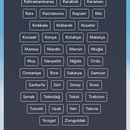
Kahramanmaraş
Karabük
Karaman
Kars
Kastamonu
Kayseri
Kilis
Kırıkkale
Kırklareli
Kırşehir
Kocaeli
Konya
Kütahya
Malatya
Manisa
Mardin
Mersin
Muğla
Muş
Nevşehir
Niğde
Ordu
Osmaniye
Rize
Sakarya
Samsun
Şanlıurfa
Siirt
Sinop
Sivas
Şırnak
Tekirdağ
Tokat
Trabzon
Tunceli
Uşak
Van
Yalova
Yozgat
Zonguldak