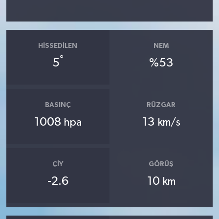
HISSEDILEN
NEM
°
5
%53
BASINÇ
RÜZGAR
1008
13
hpa
km/s
ÇIY
GÖRÜŞ
-2.6
10
km