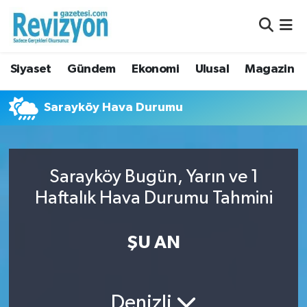
Nöbetçi Eczaneler
Siyaset
Gündem
Ekonomi
Ulusal
Magazin
Hava Durumu
Sarayköy Hava Durumu
Namaz Vakitleri
Trafik Durumu
Sarayköy Bugün, Yarın ve 1
Süper Lig Puan Durumu ve Fikstür
Haftalık Hava Durumu Tahmini
Tüm Manşetler
ŞU AN
Son Dakika Haberleri
Haber Arşivi
Denizli