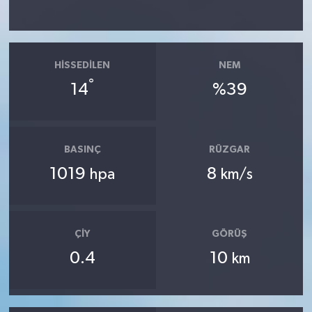
HISSEDILEN
NEM
°
14
%39
BASINÇ
RÜZGAR
1019
8
hpa
km/s
ÇIY
GÖRÜŞ
0.4
10
km