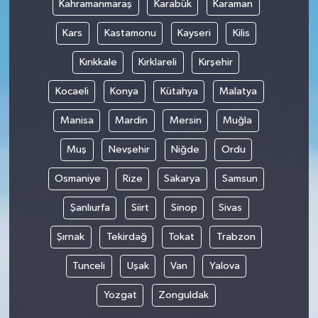
Kahramanmaraş
Karabük
Karaman
Kars
Kastamonu
Kayseri
Kilis
Kırıkkale
Kırklareli
Kırşehir
Kocaeli
Konya
Kütahya
Malatya
Manisa
Mardin
Mersin
Muğla
Muş
Nevşehir
Niğde
Ordu
Osmaniye
Rize
Sakarya
Samsun
Şanlıurfa
Siirt
Sinop
Sivas
Şırnak
Tekirdağ
Tokat
Trabzon
Tunceli
Uşak
Van
Yalova
Yozgat
Zonguldak