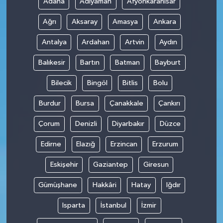
Adana
Adıyaman
Afyonkarahisar
Ağrı
Aksaray
Amasya
Ankara
Antalya
Ardahan
Artvin
Aydın
Balıkesir
Bartın
Batman
Bayburt
Bilecik
Bingöl
Bitlis
Bolu
Burdur
Bursa
Çanakkale
Çankırı
Çorum
Denizli
Diyarbakır
Düzce
Edirne
Elazığ
Erzincan
Erzurum
Eskişehir
Gaziantep
Giresun
Gümüşhane
Hakkâri
Hatay
Iğdır
Isparta
İstanbul
İzmir