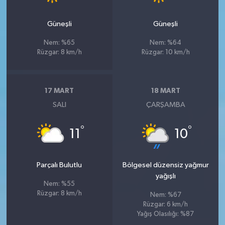
Güneşli
Güneşli
Nem: %65
Nem: %64
Rüzgar: 8 km/h
Rüzgar: 10 km/h
17 MART
18 MART
SALI
ÇARŞAMBA
°
°
11
10
Parçalı Bulutlu
Bölgesel düzensiz yağmur
yağışlı
Nem: %55
Rüzgar: 8 km/h
Nem: %67
Rüzgar: 6 km/h
Yağış Olasılığı: %87