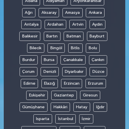
Adana
Adıyaman
Afyonkarahisar
Ağrı
Aksaray
Amasya
Ankara
Antalya
Ardahan
Artvin
Aydın
Balıkesir
Bartın
Batman
Bayburt
Bilecik
Bingöl
Bitlis
Bolu
Burdur
Bursa
Çanakkale
Çankırı
Çorum
Denizli
Diyarbakır
Düzce
Edirne
Elazığ
Erzincan
Erzurum
Eskişehir
Gaziantep
Giresun
Gümüşhane
Hakkâri
Hatay
Iğdır
Isparta
İstanbul
İzmir