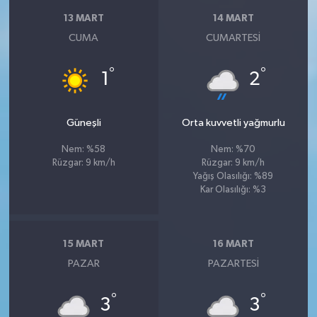
13 MART
14 MART
CUMA
CUMARTESI
°
°
1
2
Güneşli
Orta kuvvetli yağmurlu
Nem: %58
Nem: %70
Rüzgar: 9 km/h
Rüzgar: 9 km/h
Yağış Olasılığı: %89
Kar Olasılığı: %3
15 MART
16 MART
PAZAR
PAZARTESI
°
°
3
3