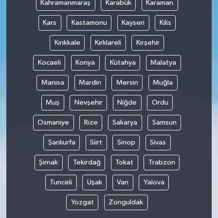
Kahramanmaraş
Karabük
Karaman
Kars
Kastamonu
Kayseri
Kilis
Kırıkkale
Kırklareli
Kırşehir
Kocaeli
Konya
Kütahya
Malatya
Manisa
Mardin
Mersin
Muğla
Muş
Nevşehir
Niğde
Ordu
Osmaniye
Rize
Sakarya
Samsun
Şanlıurfa
Siirt
Sinop
Sivas
Şırnak
Tekirdağ
Tokat
Trabzon
Tunceli
Uşak
Van
Yalova
Yozgat
Zonguldak