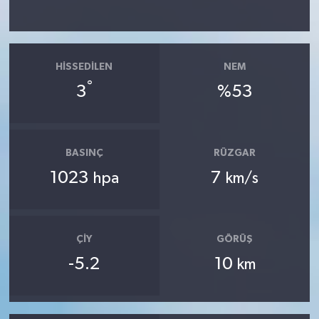
HISSEDILEN
NEM
°
3
%53
BASINÇ
RÜZGAR
1023
7
hpa
km/s
ÇIY
GÖRÜŞ
-5.2
10
km