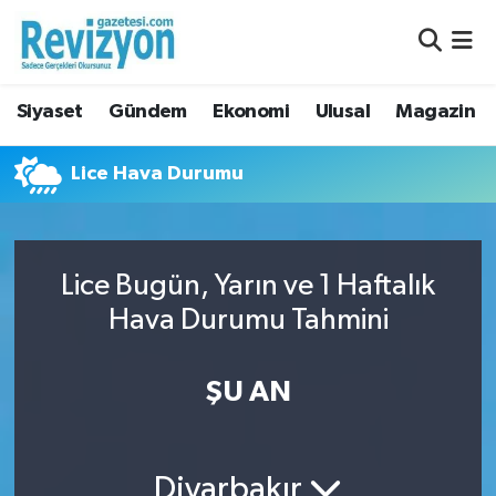
Nöbetçi Eczaneler
Siyaset
Gündem
Ekonomi
Ulusal
Magazin
Hava Durumu
Lice Hava Durumu
Namaz Vakitleri
Trafik Durumu
Lice Bugün, Yarın ve 1 Haftalık
Süper Lig Puan Durumu ve Fikstür
Hava Durumu Tahmini
Tüm Manşetler
ŞU AN
Son Dakika Haberleri
Haber Arşivi
Diyarbakır