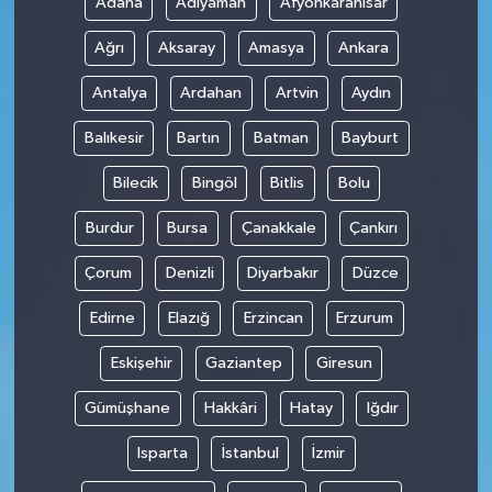
Adana
Adıyaman
Afyonkarahisar
Ağrı
Aksaray
Amasya
Ankara
Antalya
Ardahan
Artvin
Aydın
Balıkesir
Bartın
Batman
Bayburt
Bilecik
Bingöl
Bitlis
Bolu
Burdur
Bursa
Çanakkale
Çankırı
Çorum
Denizli
Diyarbakır
Düzce
Edirne
Elazığ
Erzincan
Erzurum
Eskişehir
Gaziantep
Giresun
Gümüşhane
Hakkâri
Hatay
Iğdır
Isparta
İstanbul
İzmir