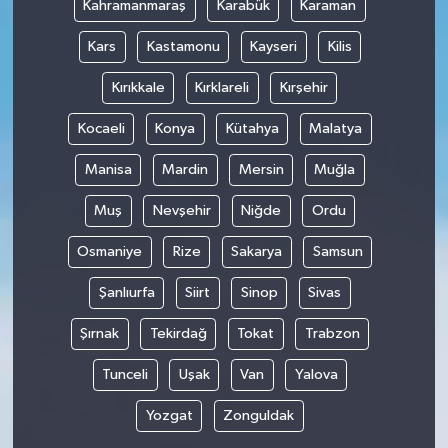
Kahramanmaraş
Karabük
Karaman
Kars
Kastamonu
Kayseri
Kilis
Kırıkkale
Kırklareli
Kırşehir
Kocaeli
Konya
Kütahya
Malatya
Manisa
Mardin
Mersin
Muğla
Muş
Nevşehir
Niğde
Ordu
Osmaniye
Rize
Sakarya
Samsun
Şanlıurfa
Siirt
Sinop
Sivas
Şırnak
Tekirdağ
Tokat
Trabzon
Tunceli
Uşak
Van
Yalova
Yozgat
Zonguldak