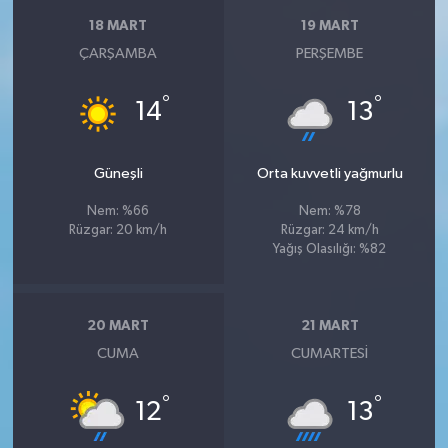
18 MART
19 MART
ÇARŞAMBA
PERŞEMBE
°
°
14
13
Güneşli
Orta kuvvetli yağmurlu
Nem: %66
Nem: %78
Rüzgar: 20 km/h
Rüzgar: 24 km/h
Yağış Olasılığı: %82
20 MART
21 MART
CUMA
CUMARTESI
°
°
12
13