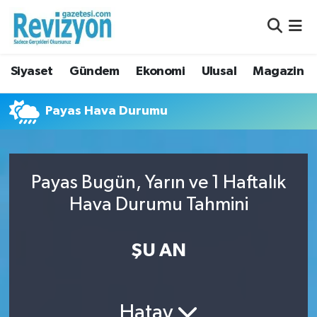
Nöbetçi Eczaneler
Siyaset
Gündem
Ekonomi
Ulusal
Magazin
Hava Durumu
Payas Hava Durumu
Namaz Vakitleri
Trafik Durumu
Payas Bugün, Yarın ve 1 Haftalık
Süper Lig Puan Durumu ve Fikstür
Hava Durumu Tahmini
Tüm Manşetler
ŞU AN
Son Dakika Haberleri
Haber Arşivi
Hatay