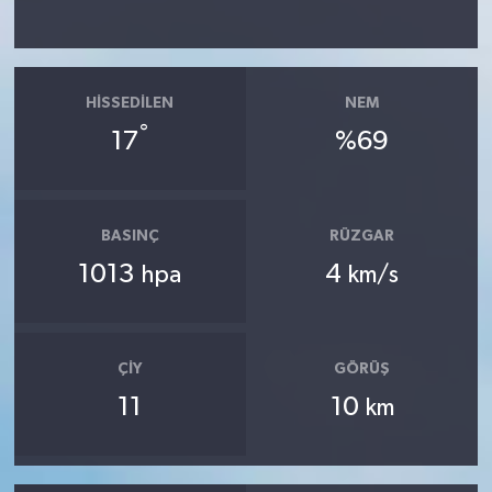
HISSEDILEN
NEM
°
17
%69
BASINÇ
RÜZGAR
1013
4
hpa
km/s
ÇIY
GÖRÜŞ
11
10
km