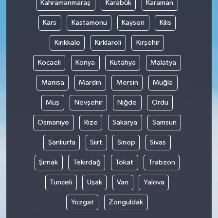
Kahramanmaraş
Karabük
Karaman
Kars
Kastamonu
Kayseri
Kilis
Kırıkkale
Kırklareli
Kırşehir
Kocaeli
Konya
Kütahya
Malatya
Manisa
Mardin
Mersin
Muğla
Muş
Nevşehir
Niğde
Ordu
Osmaniye
Rize
Sakarya
Samsun
Şanlıurfa
Siirt
Sinop
Sivas
Şırnak
Tekirdağ
Tokat
Trabzon
Tunceli
Uşak
Van
Yalova
Yozgat
Zonguldak