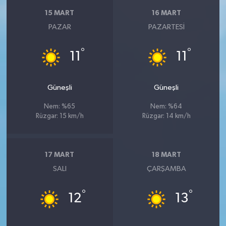
15 MART
16 MART
PAZAR
PAZARTESI
°
°
11
11
Güneşli
Güneşli
Nem: %65
Nem: %64
Rüzgar: 15 km/h
Rüzgar: 14 km/h
17 MART
18 MART
SALI
ÇARŞAMBA
°
°
12
13