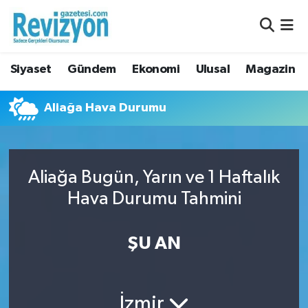
Nöbetçi Eczaneler
Siyaset
Gündem
Ekonomi
Ulusal
Magazin
Hava Durumu
Aliağa Hava Durumu
Namaz Vakitleri
Trafik Durumu
Aliağa Bugün, Yarın ve 1 Haftalık
Süper Lig Puan Durumu ve Fikstür
Hava Durumu Tahmini
Tüm Manşetler
ŞU AN
Son Dakika Haberleri
Haber Arşivi
İzmir