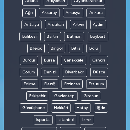
Adana
Adıyaman
Afyonkarahisar
Ağrı
Aksaray
Amasya
Ankara
Antalya
Ardahan
Artvin
Aydın
Balıkesir
Bartın
Batman
Bayburt
Bilecik
Bingöl
Bitlis
Bolu
Burdur
Bursa
Çanakkale
Çankırı
Çorum
Denizli
Diyarbakır
Düzce
Edirne
Elazığ
Erzincan
Erzurum
Eskişehir
Gaziantep
Giresun
Gümüşhane
Hakkâri
Hatay
Iğdır
Isparta
İstanbul
İzmir