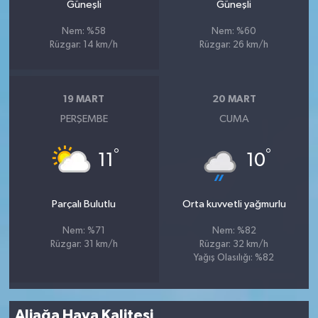
Güneşli
Güneşli
Nem: %58
Nem: %60
Rüzgar: 14 km/h
Rüzgar: 26 km/h
19 MART
20 MART
PERŞEMBE
CUMA
°
°
11
10
Parçalı Bulutlu
Orta kuvvetli yağmurlu
Nem: %71
Nem: %82
Rüzgar: 31 km/h
Rüzgar: 32 km/h
Yağış Olasılığı: %82
Aliağa Hava Kalitesi