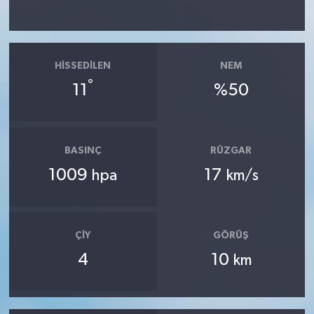
HISSEDILEN
NEM
°
11
%50
BASINÇ
RÜZGAR
1009
17
hpa
km/s
ÇIY
GÖRÜŞ
4
10
km