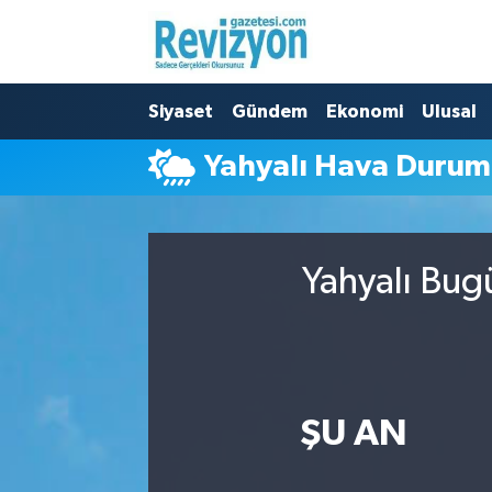
Nöbetçi Eczaneler
Siyaset
Gündem
Ekonomi
Ulusal
Hava Durumu
Yahyalı Hava Duru
Namaz Vakitleri
Trafik Durumu
Yahyalı Bug
Süper Lig Puan Durumu ve Fikstür
Tüm Manşetler
Son Dakika Haberleri
ŞU AN
Haber Arşivi