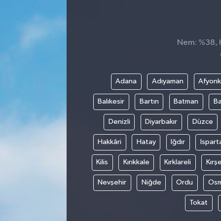
Nem: %38, Hi
Adana
Adıyaman
Afyonk
Balıkesir
Bartın
Batman
Ba
Denizli
Diyarbakır
Düzce
Hakkâri
Hatay
Iğdır
Ispart
Kilis
Kırıkkale
Kırklareli
Kırşe
Nevşehir
Niğde
Ordu
Osm
Tokat