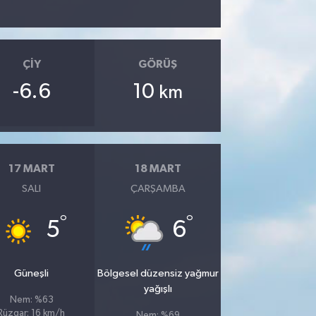
ÇIY
GÖRÜŞ
-6.6
10
km
17 MART
18 MART
SALI
ÇARŞAMBA
°
°
5
6
Güneşli
Bölgesel düzensiz yağmur
yağışlı
Nem: %63
Rüzgar: 16 km/h
Nem: %69