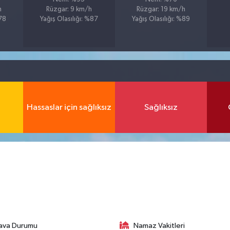
h
Rüzgar: 9 km/h
Rüzgar: 19 km/h
%78
Yağış Olasılığı: %87
Yağış Olasılığı: %89
Hassaslar için sağlıksız
Sağlıksız
ava Durumu
Namaz Vakitleri