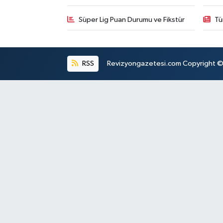
Süper Lig Puan Durumu ve Fikstür
Tü
RSS
Revizyongazetesi.com Copyright © 2