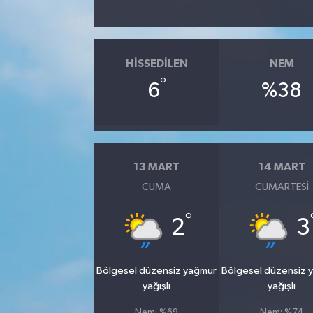
HISSEDILEN
NEM
°
6
%38
13 MART
14 MART
CUMA
CUMARTESI
°
2
3
Bölgesel düzensiz yağmur
Bölgesel düzensiz 
yağışlı
yağışlı
Nem: %69
Nem: %74