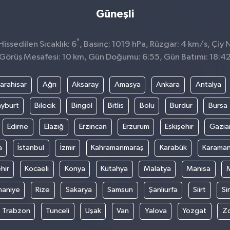
Güneşli
°
ssedilen Sıcaklık: 6
, Basınç: 1019 hPa, Rüzgar: 4 km/s, Çiy N
Görüş Mesafesi: 10 km, Gün Doğumu: 6:55, Gün Batımı: 18:4
arahisar
Ağrı
Aksaray
Amasya
Ankara
Antalya
yburt
Bilecik
Bingöl
Bitlis
Bolu
Burdur
Bursa
Edirne
Elazığ
Erzincan
Erzurum
Eskişehir
Gazia
a
İstanbul
İzmir
Kahramanmaraş
Karabük
Karama
hir
Kocaeli
Konya
Kütahya
Malatya
Manisa
aniye
Rize
Sakarya
Samsun
Şanlıurfa
Siirt
Si
Trabzon
Tunceli
Uşak
Van
Yalova
Yozgat
Z