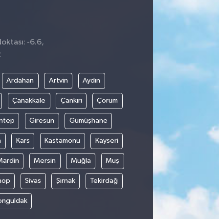
oktası: -6.6,
2
Ardahan
Artvin
Aydın
Çanakkale
Çankırı
Çorum
ntep
Giresun
Gümüşhane
n
Kars
Kastamonu
Kayseri
Mardin
Mersin
Muğla
Muş
nop
Sivas
Şırnak
Tekirdağ
onguldak