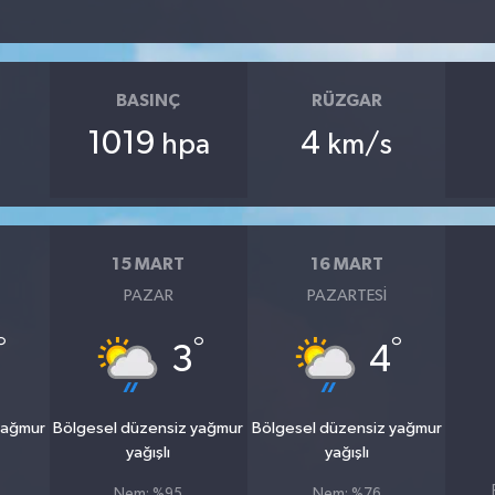
BASINÇ
RÜZGAR
1019
4
hpa
km/s
15 MART
16 MART
PAZAR
PAZARTESI
°
°
°
3
4
yağmur
Bölgesel düzensiz yağmur
Bölgesel düzensiz yağmur
yağışlı
yağışlı
Nem: %95
Nem: %76