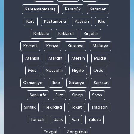
Kahramanmaraş
Karabük
Karaman
Kars
Kastamonu
Kayseri
Kilis
Kırıkkale
Kırklareli
Kırşehir
Kocaeli
Konya
Kütahya
Malatya
Manisa
Mardin
Mersin
Muğla
Muş
Nevşehir
Niğde
Ordu
Osmaniye
Rize
Sakarya
Samsun
Şanlıurfa
Siirt
Sinop
Sivas
Şırnak
Tekirdağ
Tokat
Trabzon
Tunceli
Uşak
Van
Yalova
Yozgat
Zonguldak