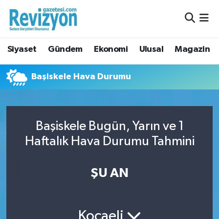
Nöbetçi Eczaneler
Siyaset
Gündem
Ekonomi
Ulusal
Magazin
Hava Durumu
Başiskele Hava Durumu
Namaz Vakitleri
Trafik Durumu
Başiskele Bugün, Yarın ve 1
Süper Lig Puan Durumu ve Fikstür
Haftalık Hava Durumu Tahmini
Tüm Manşetler
ŞU AN
Son Dakika Haberleri
Haber Arşivi
Kocaeli