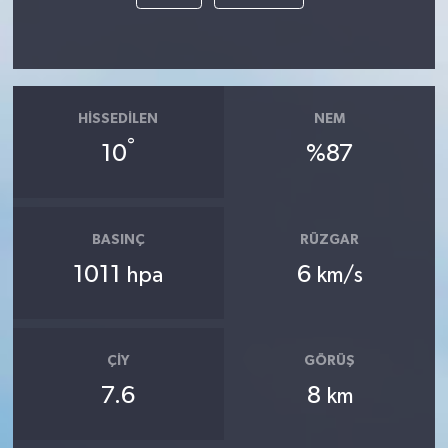
HISSEDILEN
NEM
°
10
%87
BASINÇ
RÜZGAR
1011
6
hpa
km/s
ÇIY
GÖRÜŞ
7.6
8
km