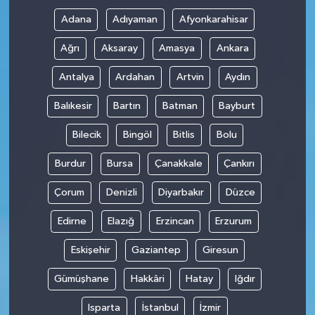
Adana
Adıyaman
Afyonkarahisar
Ağrı
Aksaray
Amasya
Ankara
Antalya
Ardahan
Artvin
Aydın
Balıkesir
Bartın
Batman
Bayburt
Bilecik
Bingöl
Bitlis
Bolu
Burdur
Bursa
Çanakkale
Çankırı
Çorum
Denizli
Diyarbakır
Düzce
Edirne
Elazığ
Erzincan
Erzurum
Eskişehir
Gaziantep
Giresun
Gümüşhane
Hakkâri
Hatay
Iğdır
Isparta
İstanbul
İzmir