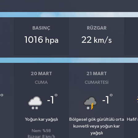
BASINÇ
RÜZGAR
1016
22
hpa
km/s
20 MART
21 MART
CUMA
CUMARTESI
°
°
°
4
-1
-1
Yoğun kar yağışlı
Bölgesel gök gürültülü orta
Hafif
kuvvetli veya yoğun kar
Nem: %98
yağışlı
Rüzgar: 8 km/h