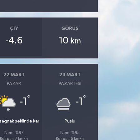
ÇIY
GÖRÜŞ
-4.6
10
km
22 MART
23 MART
PAZAR
PAZARTESI
°
°
-1
-1
 sağnak şeklinde kar
Puslu
Nem: %97
Nem: %95
Rüzgar: 7 km/h
Rüzgar: 6 km/h