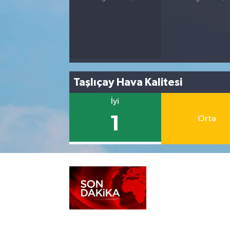
Taşlıçay Hava Kalitesi
İyi
1
Orta