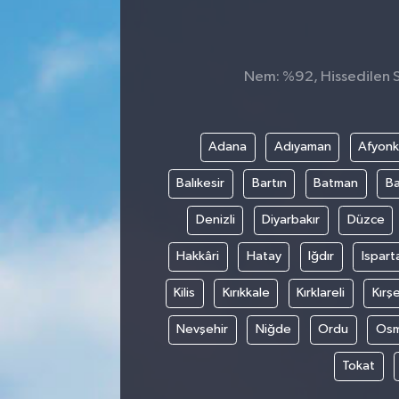
Nem: %92, Hissedilen Sı
Adana
Adıyaman
Afyonk
Balıkesir
Bartın
Batman
Ba
Denizli
Diyarbakır
Düzce
Hakkâri
Hatay
Iğdır
Ispart
Kilis
Kırıkkale
Kırklareli
Kırşe
Nevşehir
Niğde
Ordu
Osm
Tokat