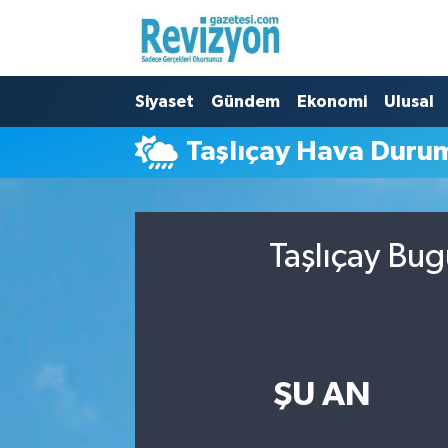
Nöbetçi Eczaneler
Siyaset
Gündem
Ekonomi
Ulusal
Hava Durumu
Taşlıçay Hava Duru
Namaz Vakitleri
Trafik Durumu
Taşlıçay Bug
Süper Lig Puan Durumu ve Fikstür
Tüm Manşetler
Son Dakika Haberleri
ŞU AN
Haber Arşivi