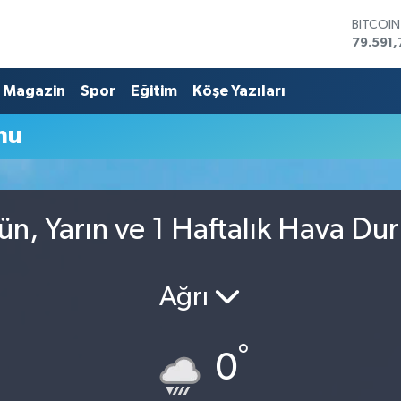
BITCOI
79.591,
DOLAR
45,436
Magazin
Spor
Eğitim
Köşe Yazıları
EURO
53,386
mu
STERLİN
61,603
G.ALTIN
6862,0
BİST10
ün, Yarın ve 1 Haftalık Hava D
14.598
Ağrı
°
0