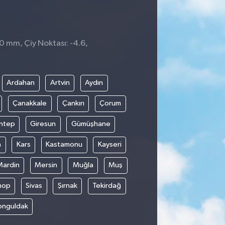
 0 mm, Çiy Noktası: -4.6,
Ardahan
Artvin
Aydın
Çanakkale
Çankırı
Çorum
ntep
Giresun
Gümüşhane
n
Kars
Kastamonu
Kayseri
Mardin
Mersin
Muğla
Muş
nop
Sivas
Şırnak
Tekirdağ
onguldak