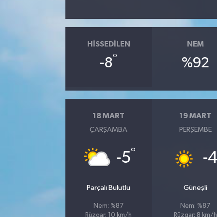
HISSEDILEN
NEM
°
-8
%92
18 MART
19 MART
ÇARŞAMBA
PERŞEMBE
°
-5
-
Parçalı Bulutlu
Güneşli
Nem: %87
Nem: %87
Rüzgar: 10 km/h
Rüzgar: 8 km/h