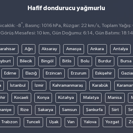
Hafif dondurucu yağmurlu
°
caklık: -8
, Basınç: 1016 hPa, Rüzgar: 22 km/s, Toplam Yağış:
Görüş Mesafesi: 10 km, Gün Doğumu: 6:14, Gün Batımı: 18:14
arahisar
Ağrı
Aksaray
Amasya
Ankara
Antalya
yburt
Bilecik
Bingöl
Bitlis
Bolu
Burdur
Bursa
Edirne
Elazığ
Erzincan
Erzurum
Eskişehir
Gazia
a
İstanbul
İzmir
Kahramanmaraş
Karabük
Karama
hir
Kocaeli
Konya
Kütahya
Malatya
Manisa
aniye
Rize
Sakarya
Samsun
Şanlıurfa
Siirt
Si
Trabzon
Tunceli
Uşak
Van
Yalova
Yozgat
Z