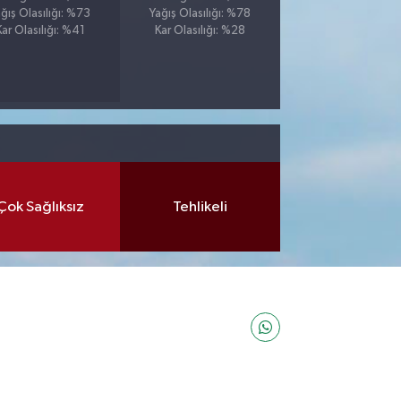
ğış Olasılığı: %73
Yağış Olasılığı: %78
Kar Olasılığı: %41
Kar Olasılığı: %28
Çok Sağlıksız
Tehlikeli