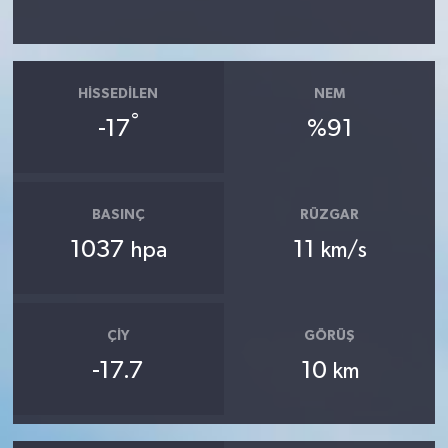
HISSEDILEN
NEM
°
-17
%91
BASINÇ
RÜZGAR
1037
11
hpa
km/s
ÇIY
GÖRÜŞ
-17.7
10
km