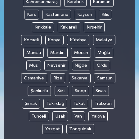
Kahramanmaraş
Karabük
Karaman
Kars
Kastamonu
Kayseri
Kilis
Kırıkkale
Kırklareli
Kırşehir
Kocaeli
Konya
Kütahya
Malatya
Manisa
Mardin
Mersin
Muğla
Muş
Nevşehir
Niğde
Ordu
Osmaniye
Rize
Sakarya
Samsun
Şanlıurfa
Siirt
Sinop
Sivas
Şırnak
Tekirdağ
Tokat
Trabzon
Tunceli
Uşak
Van
Yalova
Yozgat
Zonguldak