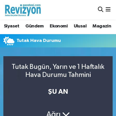
Nöbetçi Eczaneler
Siyaset
Gündem
Ekonomi
Ulusal
Magazin
Hava Durumu
Tutak Hava Durumu
Namaz Vakitleri
Trafik Durumu
Tutak Bugün, Yarın ve 1 Haftalık
Süper Lig Puan Durumu ve Fikstür
Hava Durumu Tahmini
Tüm Manşetler
ŞU AN
Son Dakika Haberleri
Haber Arşivi
Ağrı