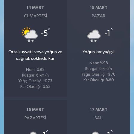
14 MART
15 MART
CUMARTESI
PAZAR
°
°
-5
-1
Orta kuvvetli veya yoğun ve
Yoğun kar yağışlı
sağnak şeklinde kar
Nem: %98
Rüzgar: 6 km/h
Nem: %92
Yağış Olasılığı: %76
Rüzgar: 6 km/h
Kar Olasılığı: %60
Yağış Olasılığı: %73
Kar Olasılığı: %53
16 MART
17 MART
PAZARTESI
SALI
°
°