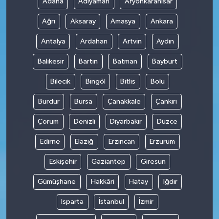
Adana
Adıyaman
Afyonkarahisar
Ağrı
Aksaray
Amasya
Ankara
Antalya
Ardahan
Artvin
Aydın
Balıkesir
Bartın
Batman
Bayburt
Bilecik
Bingöl
Bitlis
Bolu
Burdur
Bursa
Çanakkale
Çankırı
Çorum
Denizli
Diyarbakır
Düzce
Edirne
Elazığ
Erzincan
Erzurum
Eskişehir
Gaziantep
Giresun
Gümüşhane
Hakkâri
Hatay
Iğdır
Isparta
İstanbul
İzmir