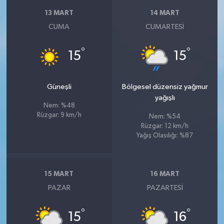
13 MART
14 MART
CUMA
CUMARTESI
°
°
15
15
Güneşli
Bölgesel düzensiz yağmur
yağışlı
Nem: %48
Rüzgar: 9 km/h
Nem: %54
Rüzgar: 12 km/h
Yağış Olasılığı: %87
15 MART
16 MART
PAZAR
PAZARTESI
°
°
15
16