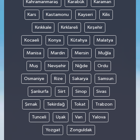
Kahramanmaraş
Karabük
Karaman
Kars
Kastamonu
Kayseri
Kilis
Kırıkkale
Kırklareli
Kırşehir
Kocaeli
Konya
Kütahya
Malatya
Manisa
Mardin
Mersin
Muğla
Muş
Nevşehir
Niğde
Ordu
Osmaniye
Rize
Sakarya
Samsun
Şanlıurfa
Siirt
Sinop
Sivas
Şırnak
Tekirdağ
Tokat
Trabzon
Tunceli
Uşak
Van
Yalova
Yozgat
Zonguldak