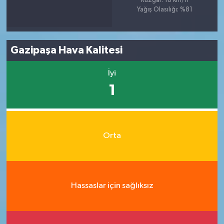
Rüzgar: 18 km/h
Yağış Olasılığı: %81
Gazipaşa Hava Kalitesi
İyi
1
Orta
Hassaslar için sağlıksız