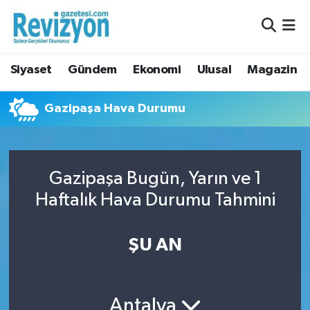
Nöbetçi Eczaneler
Siyaset
Gündem
Ekonomi
Ulusal
Magazin
Hava Durumu
Gazipaşa Hava Durumu
Namaz Vakitleri
Trafik Durumu
Gazipaşa Bugün, Yarın ve 1
Süper Lig Puan Durumu ve Fikstür
Haftalık Hava Durumu Tahmini
Tüm Manşetler
ŞU AN
Son Dakika Haberleri
Haber Arşivi
Antalya