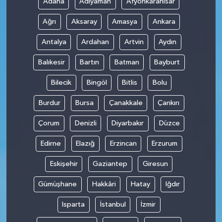
Adana
Adıyaman
Afyonkarahisar
Ağrı
Aksaray
Amasya
Ankara
Antalya
Ardahan
Artvin
Aydın
Balıkesir
Bartın
Batman
Bayburt
Bilecik
Bingöl
Bitlis
Bolu
Burdur
Bursa
Çanakkale
Çankırı
Çorum
Denizli
Diyarbakır
Düzce
Edirne
Elazığ
Erzincan
Erzurum
Eskişehir
Gaziantep
Giresun
Gümüşhane
Hakkâri
Hatay
Iğdır
Isparta
İstanbul
İzmir