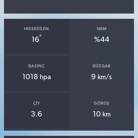
HISSEDILEN
NEM
°
16
%44
BASINÇ
RÜZGAR
1018
9
hpa
km/s
ÇIY
GÖRÜŞ
3.6
10
km