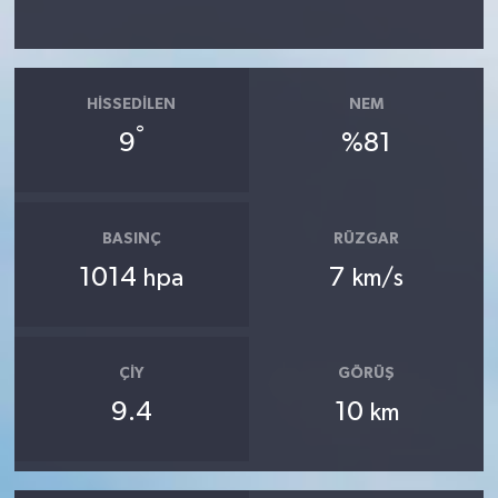
HISSEDILEN
NEM
°
9
%81
BASINÇ
RÜZGAR
1014
7
hpa
km/s
ÇIY
GÖRÜŞ
9.4
10
km