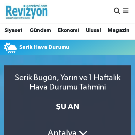
Nöbetçi Eczaneler
Siyaset
Gündem
Ekonomi
Ulusal
Magazin
Hava Durumu
Serik Hava Durumu
Namaz Vakitleri
Trafik Durumu
Serik Bugün, Yarın ve 1 Haftalık
Süper Lig Puan Durumu ve Fikstür
Hava Durumu Tahmini
Tüm Manşetler
ŞU AN
Son Dakika Haberleri
Haber Arşivi
Antalya