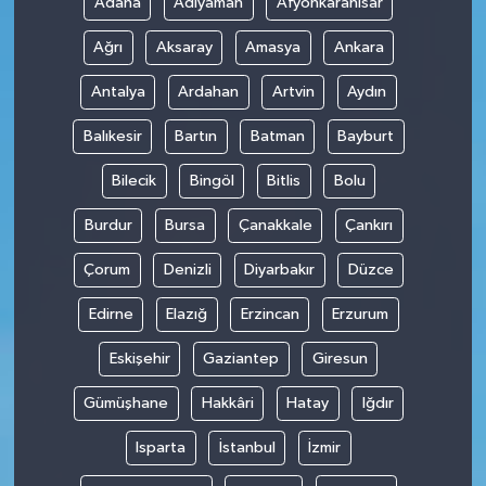
Adana
Adıyaman
Afyonkarahisar
Ağrı
Aksaray
Amasya
Ankara
Antalya
Ardahan
Artvin
Aydın
Balıkesir
Bartın
Batman
Bayburt
Bilecik
Bingöl
Bitlis
Bolu
Burdur
Bursa
Çanakkale
Çankırı
Çorum
Denizli
Diyarbakır
Düzce
Edirne
Elazığ
Erzincan
Erzurum
Eskişehir
Gaziantep
Giresun
Gümüşhane
Hakkâri
Hatay
Iğdır
Isparta
İstanbul
İzmir