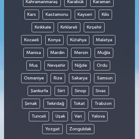
Kahramanmaraş
Karabük
Karaman
Kars
Kastamonu
Kayseri
Kilis
Kırıkkale
Kırklareli
Kırşehir
Kocaeli
Konya
Kütahya
Malatya
Manisa
Mardin
Mersin
Muğla
Muş
Nevşehir
Niğde
Ordu
Osmaniye
Rize
Sakarya
Samsun
Şanlıurfa
Siirt
Sinop
Sivas
Şırnak
Tekirdağ
Tokat
Trabzon
Tunceli
Uşak
Van
Yalova
Yozgat
Zonguldak