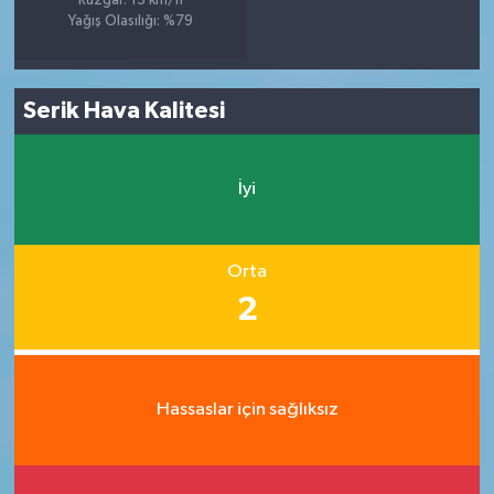
Rüzgar: 13 km/h
Yağış Olasılığı: %79
Serik Hava Kalitesi
İyi
Orta
2
Hassaslar için sağlıksız