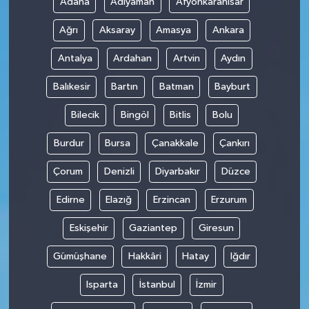
Adana
Adıyaman
Afyonkarahisar
Ağrı
Aksaray
Amasya
Ankara
Antalya
Ardahan
Artvin
Aydın
Balıkesir
Bartın
Batman
Bayburt
Bilecik
Bingöl
Bitlis
Bolu
Burdur
Bursa
Çanakkale
Çankırı
Çorum
Denizli
Diyarbakır
Düzce
Edirne
Elazığ
Erzincan
Erzurum
Eskişehir
Gaziantep
Giresun
Gümüşhane
Hakkâri
Hatay
Iğdır
Isparta
İstanbul
İzmir