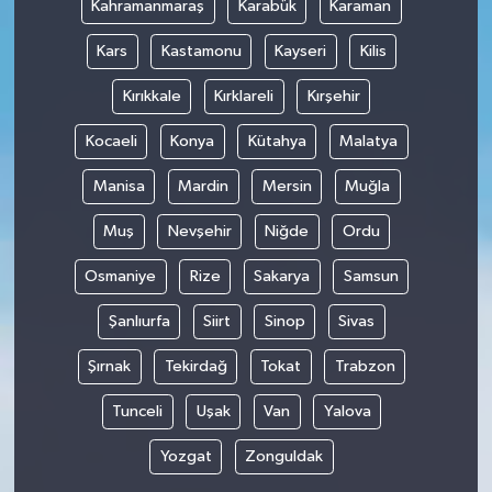
Kahramanmaraş
Karabük
Karaman
Kars
Kastamonu
Kayseri
Kilis
Kırıkkale
Kırklareli
Kırşehir
Kocaeli
Konya
Kütahya
Malatya
Manisa
Mardin
Mersin
Muğla
Muş
Nevşehir
Niğde
Ordu
Osmaniye
Rize
Sakarya
Samsun
Şanlıurfa
Siirt
Sinop
Sivas
Şırnak
Tekirdağ
Tokat
Trabzon
Tunceli
Uşak
Van
Yalova
Yozgat
Zonguldak