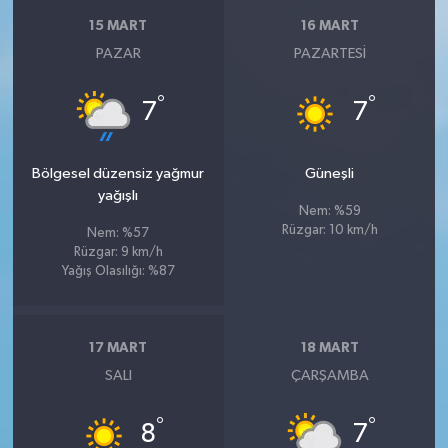
15 MART
16 MART
PAZAR
PAZARTESI
°
°
7
7
Bölgesel düzensiz yağmur
Güneşli
yağışlı
Nem: %59
Rüzgar: 10 km/h
Nem: %57
Rüzgar: 9 km/h
Yağış Olasılığı: %87
17 MART
18 MART
SALI
ÇARŞAMBA
°
°
8
7