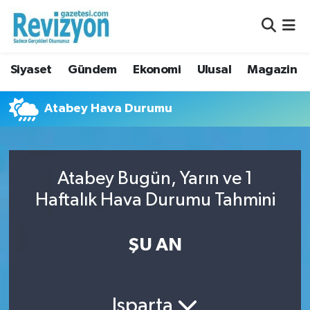
Nöbetçi Eczaneler
Siyaset
Gündem
Ekonomi
Ulusal
Magazin
Hava Durumu
Atabey Hava Durumu
Namaz Vakitleri
Trafik Durumu
Atabey Bugün, Yarın ve 1
Süper Lig Puan Durumu ve Fikstür
Haftalık Hava Durumu Tahmini
Tüm Manşetler
ŞU AN
Son Dakika Haberleri
Haber Arşivi
Isparta