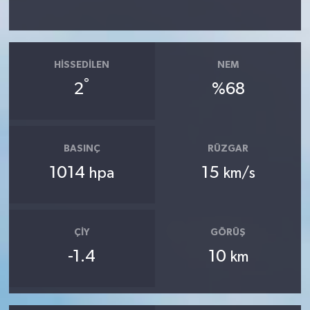
HISSEDILEN
NEM
°
2
%68
BASINÇ
RÜZGAR
1014
15
hpa
km/s
ÇIY
GÖRÜŞ
-1.4
10
km