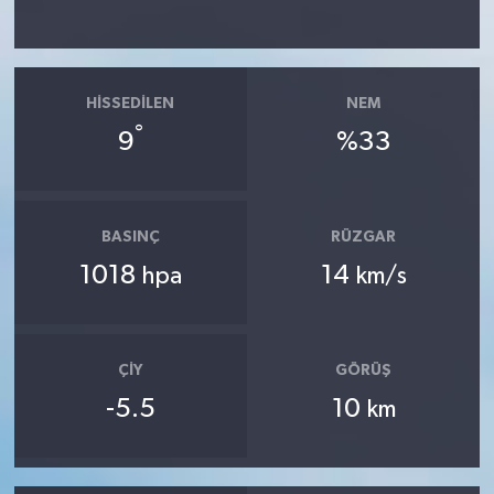
HISSEDILEN
NEM
°
9
%33
BASINÇ
RÜZGAR
1018
14
hpa
km/s
ÇIY
GÖRÜŞ
-5.5
10
km