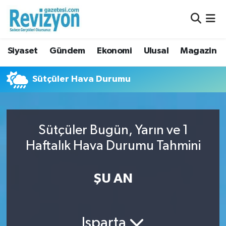
Nöbetçi Eczaneler
Siyaset
Gündem
Ekonomi
Ulusal
Magazin
Hava Durumu
Sütçüler Hava Durumu
Namaz Vakitleri
Trafik Durumu
Sütçüler Bugün, Yarın ve 1
Süper Lig Puan Durumu ve Fikstür
Haftalık Hava Durumu Tahmini
Tüm Manşetler
ŞU AN
Son Dakika Haberleri
Haber Arşivi
Isparta