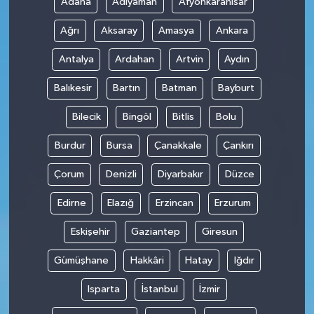
Adana
Adıyaman
Afyonkarahisar
Ağrı
Aksaray
Amasya
Ankara
Antalya
Ardahan
Artvin
Aydın
Balıkesir
Bartın
Batman
Bayburt
Bilecik
Bingöl
Bitlis
Bolu
Burdur
Bursa
Çanakkale
Çankırı
Çorum
Denizli
Diyarbakır
Düzce
Edirne
Elazığ
Erzincan
Erzurum
Eskişehir
Gaziantep
Giresun
Gümüşhane
Hakkâri
Hatay
Iğdır
Isparta
İstanbul
İzmir