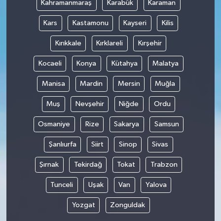
Kahramanmaraş
Karabük
Karaman
Kars
Kastamonu
Kayseri
Kilis
Kırıkkale
Kırklareli
Kırşehir
Kocaeli
Konya
Kütahya
Malatya
Manisa
Mardin
Mersin
Muğla
Muş
Nevşehir
Niğde
Ordu
Osmaniye
Rize
Sakarya
Samsun
Şanlıurfa
Siirt
Sinop
Sivas
Şırnak
Tekirdağ
Tokat
Trabzon
Tunceli
Uşak
Van
Yalova
Yozgat
Zonguldak