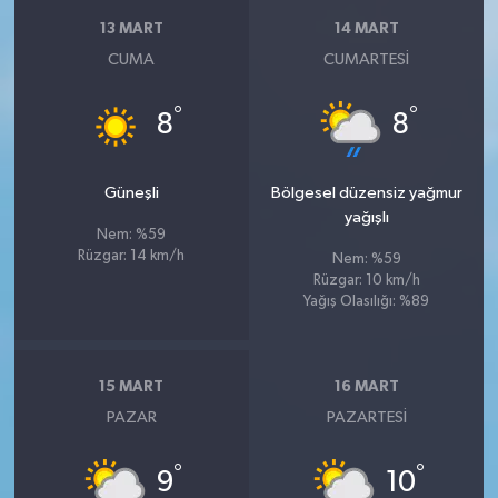
13 MART
14 MART
CUMA
CUMARTESI
°
°
8
8
Güneşli
Bölgesel düzensiz yağmur
yağışlı
Nem: %59
Rüzgar: 14 km/h
Nem: %59
Rüzgar: 10 km/h
Yağış Olasılığı: %89
15 MART
16 MART
PAZAR
PAZARTESI
°
°
9
10