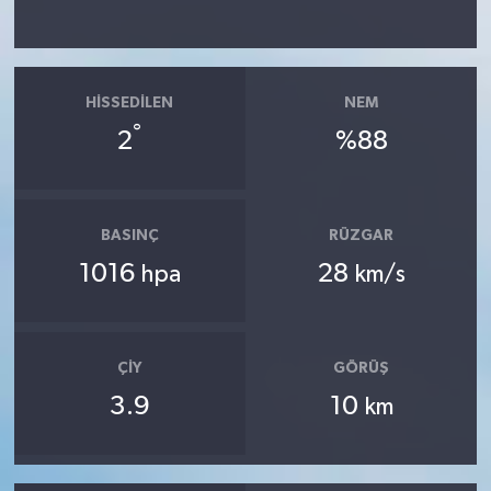
HISSEDILEN
NEM
°
2
%88
BASINÇ
RÜZGAR
1016
28
hpa
km/s
ÇIY
GÖRÜŞ
3.9
10
km