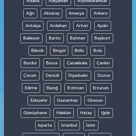
Adana
Adıyaman
Afyonkarahisar
Ağrı
Aksaray
Amasya
Ankara
Antalya
Ardahan
Artvin
Aydın
Balıkesir
Bartın
Batman
Bayburt
Bilecik
Bingöl
Bitlis
Bolu
Burdur
Bursa
Çanakkale
Çankırı
Çorum
Denizli
Diyarbakır
Düzce
Edirne
Elazığ
Erzincan
Erzurum
Eskişehir
Gaziantep
Giresun
Gümüşhane
Hakkâri
Hatay
Iğdır
Isparta
İstanbul
İzmir