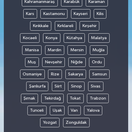
Kahramanmaraş
Karabük
Karaman
Kars
Kastamonu
Kayseri
Kilis
Kırıkkale
Kırklareli
Kırşehir
Kocaeli
Konya
Kütahya
Malatya
Manisa
Mardin
Mersin
Muğla
Muş
Nevşehir
Niğde
Ordu
Osmaniye
Rize
Sakarya
Samsun
Şanlıurfa
Siirt
Sinop
Sivas
Şırnak
Tekirdağ
Tokat
Trabzon
Tunceli
Uşak
Van
Yalova
Yozgat
Zonguldak