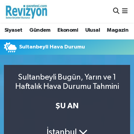
Nöbetçi Eczaneler
Siyaset
Gündem
Ekonomi
Ulusal
Magazin
Hava Durumu
Sultanbeyli Hava Durumu
Namaz Vakitleri
Trafik Durumu
Sultanbeyli Bugün, Yarın ve 1
Süper Lig Puan Durumu ve Fikstür
Haftalık Hava Durumu Tahmini
Tüm Manşetler
ŞU AN
Son Dakika Haberleri
Haber Arşivi
İstanbul