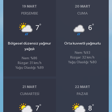
19 MART
20 MART
PERŞEMBE
CUMA
°
°
7
6
Bölgesel düzensiz yağmur
Orta kuvvetli yağmurlu
yağışlı
Nem: %93
Rüzgar: 32 km/h
Nem: %86
Yağış Olasılığı: %80
Rüzgar: 31 km/h
Yağış Olasılığı: %89
21 MART
22 MART
CUMARTESI
PAZAR
°
°
7
8