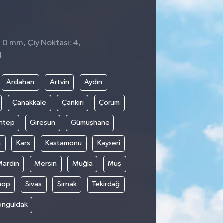
: 0 mm, Çiy Noktası: 4,
4
Ardahan
Artvin
Aydın
Çanakkale
Çankırı
Çorum
ntep
Giresun
Gümüşhane
n
Kars
Kastamonu
Kayseri
Mardin
Mersin
Muğla
Muş
nop
Sivas
Şırnak
Tekirdağ
onguldak