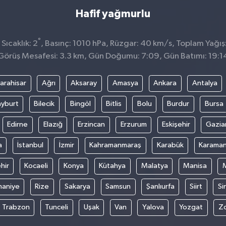
Hafif yağmurlu
°
Sıcaklık: 2
, Basınç: 1010 hPa, Rüzgar: 40 km/s, Toplam Yağış
Görüş Mesafesi: 3.3 km, Gün Doğumu: 7:09, Gün Batımı: 19:1
arahisar
Ağrı
Aksaray
Amasya
Ankara
Antalya
yburt
Bilecik
Bingöl
Bitlis
Bolu
Burdur
Bursa
Edirne
Elazığ
Erzincan
Erzurum
Eskişehir
Gazia
a
İstanbul
İzmir
Kahramanmaraş
Karabük
Karama
hir
Kocaeli
Konya
Kütahya
Malatya
Manisa
aniye
Rize
Sakarya
Samsun
Şanlıurfa
Siirt
Si
Trabzon
Tunceli
Uşak
Van
Yalova
Yozgat
Z