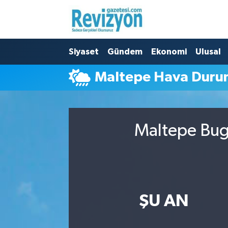
Nöbetçi Eczaneler
Siyaset
Gündem
Ekonomi
Ulusal
Hava Durumu
Maltepe Hava Dur
Namaz Vakitleri
Trafik Durumu
Maltepe Bugü
Süper Lig Puan Durumu ve Fikstür
Tüm Manşetler
Son Dakika Haberleri
ŞU AN
Haber Arşivi