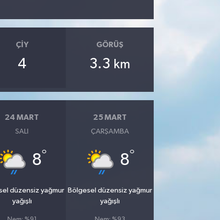
ÇIY
GÖRÜŞ
4
3.3
km
24 MART
25 MART
SALI
ÇARŞAMBA
°
°
8
8
sel düzensiz yağmur
Bölgesel düzensiz yağmur
yağışlı
yağışlı
Nem: %91
Nem: %93