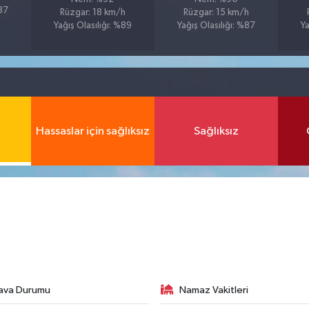
%87
Rüzgar: 18 km/h
Rüzgar: 15 km/h
Yağış Olasılığı: %89
Yağış Olasılığı: %87
Ya
Hassaslar için sağlıksız
Sağlıksız
ava Durumu
Namaz Vakitleri