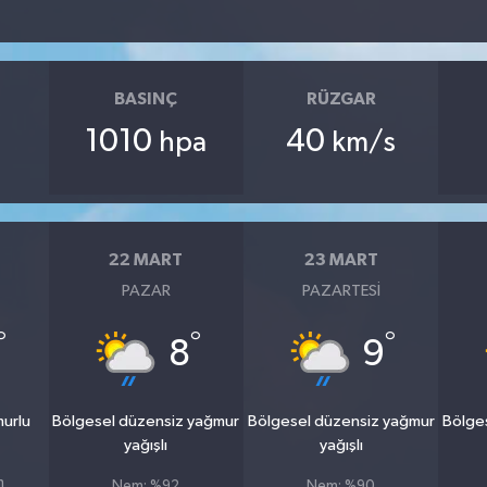
BASINÇ
RÜZGAR
1010
40
hpa
km/s
22 MART
23 MART
PAZAR
PAZARTESI
°
°
°
8
9
murlu
Bölgesel düzensiz yağmur
Bölgesel düzensiz yağmur
Bölge
yağışlı
yağışlı
h
Nem: %92
Nem: %90