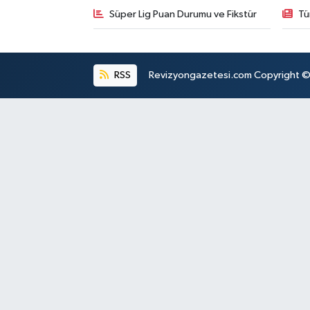
Süper Lig Puan Durumu ve Fikstür
Tü
RSS
Revizyongazetesi.com Copyright © 2