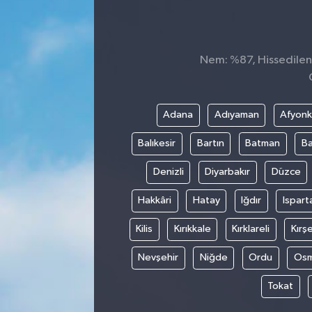
Nem: %87, Hissedilen 
Adana
Adıyaman
Afyonk
Balıkesir
Bartın
Batman
Ba
Denizli
Diyarbakır
Düzce
Hakkâri
Hatay
Iğdır
Ispart
Kilis
Kırıkkale
Kırklareli
Kırşe
Nevşehir
Niğde
Ordu
Osm
Tokat