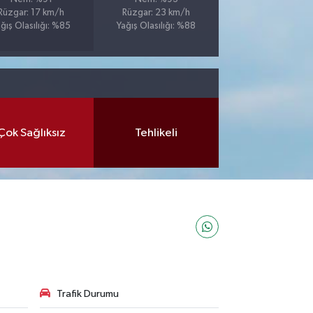
Rüzgar: 17 km/h
Rüzgar: 23 km/h
ğış Olasılığı: %85
Yağış Olasılığı: %88
Çok Sağlıksız
Tehlikeli
Trafik Durumu