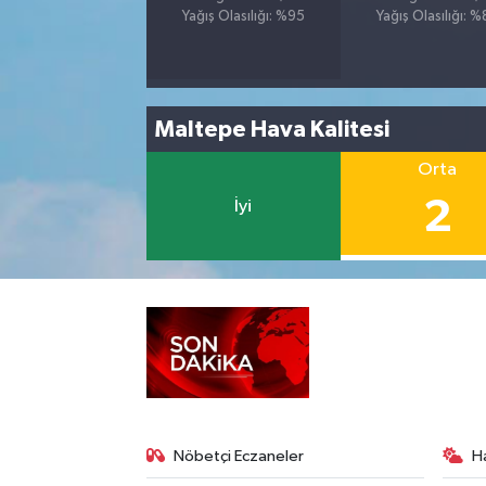
Yağış Olasılığı: %95
Yağış Olasılığı: 
Maltepe Hava Kalitesi
Orta
2
İyi
Nöbetçi Eczaneler
H