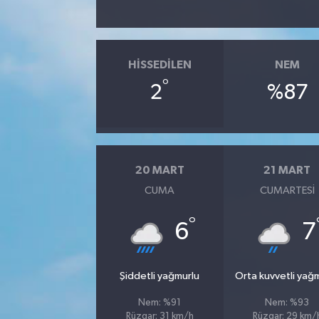
HISSEDILEN
NEM
°
2
%87
20 MART
21 MART
CUMA
CUMARTESI
°
6
7
Şiddetli yağmurlu
Orta kuvvetli yağ
Nem: %91
Nem: %93
Rüzgar: 31 km/h
Rüzgar: 29 km/