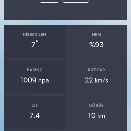
HISSEDILEN
NEM
°
7
%93
BASINÇ
RÜZGAR
1009
22
hpa
km/s
ÇIY
GÖRÜŞ
7.4
10
km