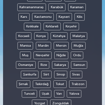
Kahramanmaraş
Karabük
Karaman
Kars
Kastamonu
Kayseri
Kilis
Kırıkkale
Kırklareli
Kırşehir
Kocaeli
Konya
Kütahya
Malatya
Manisa
Mardin
Mersin
Muğla
Muş
Nevşehir
Niğde
Ordu
Osmaniye
Rize
Sakarya
Samsun
Şanlıurfa
Siirt
Sinop
Sivas
Şırnak
Tekirdağ
Tokat
Trabzon
Tunceli
Uşak
Van
Yalova
Yozgat
Zonguldak