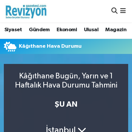
Nöbetçi Eczaneler
Siyaset
Gündem
Ekonomi
Ulusal
Magazin
Hava Durumu
Kâğıthane Hava Durumu
Namaz Vakitleri
Trafik Durumu
Kâğıthane Bugün, Yarın ve 1
Süper Lig Puan Durumu ve Fikstür
Haftalık Hava Durumu Tahmini
Tüm Manşetler
ŞU AN
Son Dakika Haberleri
Haber Arşivi
İstanbul