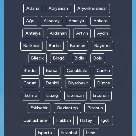
Adana
Adıyaman
Afyonkarahisar
Ağrı
Aksaray
Amasya
Ankara
Antalya
Ardahan
Artvin
Aydın
Balıkesir
Bartın
Batman
Bayburt
Bilecik
Bingöl
Bitlis
Bolu
Burdur
Bursa
Çanakkale
Çankırı
Çorum
Denizli
Diyarbakır
Düzce
Edirne
Elazığ
Erzincan
Erzurum
Eskişehir
Gaziantep
Giresun
Gümüşhane
Hakkâri
Hatay
Iğdır
Isparta
İstanbul
İzmir