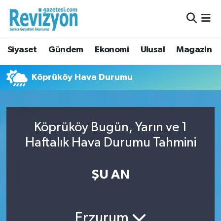
Nöbetçi Eczaneler
Siyaset
Gündem
Ekonomi
Ulusal
Magazin
Hava Durumu
Köprüköy Hava Durumu
Namaz Vakitleri
Trafik Durumu
Köprüköy Bugün, Yarın ve 1
Süper Lig Puan Durumu ve Fikstür
Haftalık Hava Durumu Tahmini
Tüm Manşetler
ŞU AN
Son Dakika Haberleri
Haber Arşivi
Erzurum