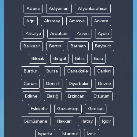
Adana
Adıyaman
Afyonkarahisar
Ağrı
Aksaray
Amasya
Ankara
Antalya
Ardahan
Artvin
Aydın
Balıkesir
Bartın
Batman
Bayburt
Bilecik
Bingöl
Bitlis
Bolu
Burdur
Bursa
Çanakkale
Çankırı
Çorum
Denizli
Diyarbakır
Düzce
Edirne
Elazığ
Erzincan
Erzurum
Eskişehir
Gaziantep
Giresun
Gümüşhane
Hakkâri
Hatay
Iğdır
Isparta
İstanbul
İzmir