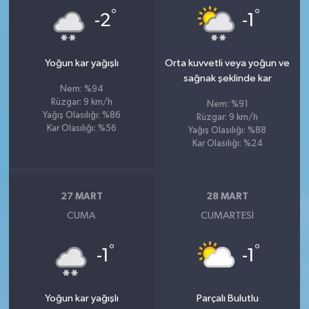
°
°
-2
-1
Yoğun kar yağışlı
Orta kuvvetli veya yoğun ve
sağnak şeklinde kar
Nem: %94
Rüzgar: 9 km/h
Nem: %91
Yağış Olasılığı: %86
Rüzgar: 9 km/h
Kar Olasılığı: %56
Yağış Olasılığı: %88
Kar Olasılığı: %24
27 MART
28 MART
CUMA
CUMARTESI
°
°
-1
-1
Yoğun kar yağışlı
Parçalı Bulutlu