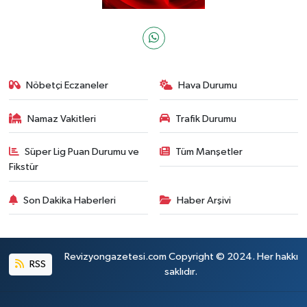
Nöbetçi Eczaneler
Hava Durumu
Namaz Vakitleri
Trafik Durumu
Süper Lig Puan Durumu ve
Tüm Manşetler
Fikstür
Son Dakika Haberleri
Haber Arşivi
Revizyongazetesi.com Copyright © 2024. Her hakkı
RSS
saklıdır.