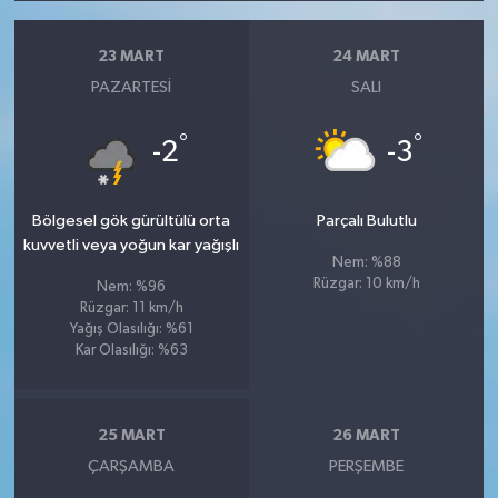
23 MART
24 MART
PAZARTESI
SALI
°
°
-2
-3
Bölgesel gök gürültülü orta
Parçalı Bulutlu
kuvvetli veya yoğun kar yağışlı
Nem: %88
Rüzgar: 10 km/h
Nem: %96
Rüzgar: 11 km/h
Yağış Olasılığı: %61
Kar Olasılığı: %63
25 MART
26 MART
ÇARŞAMBA
PERŞEMBE