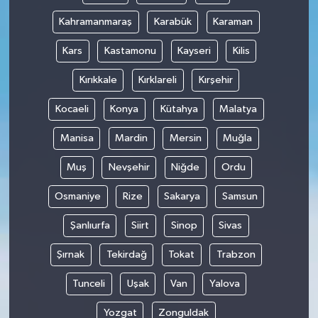
Kahramanmaraş
Karabük
Karaman
Kars
Kastamonu
Kayseri
Kilis
Kırıkkale
Kırklareli
Kırşehir
Kocaeli
Konya
Kütahya
Malatya
Manisa
Mardin
Mersin
Muğla
Muş
Nevşehir
Niğde
Ordu
Osmaniye
Rize
Sakarya
Samsun
Şanlıurfa
Siirt
Sinop
Sivas
Şırnak
Tekirdağ
Tokat
Trabzon
Tunceli
Uşak
Van
Yalova
Yozgat
Zonguldak