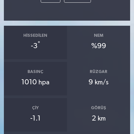
HISSEDILEN
NEM
°
-3
%99
BASINÇ
RÜZGAR
1010
9
hpa
km/s
ÇIY
GÖRÜŞ
-1.1
2
km