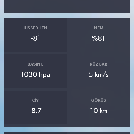
HISSEDILEN
NEM
°
-8
%81
BASINÇ
RÜZGAR
1030
5
hpa
km/s
ÇIY
GÖRÜŞ
-8.7
10
km