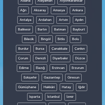
Adana
Adıyaman
Afyonkarahisar
Ağrı
Aksaray
Amasya
Ankara
Antalya
Ardahan
Artvin
Aydın
Balıkesir
Bartın
Batman
Bayburt
Bilecik
Bingöl
Bitlis
Bolu
Burdur
Bursa
Çanakkale
Çankırı
Çorum
Denizli
Diyarbakır
Düzce
Edirne
Elazığ
Erzincan
Erzurum
Eskişehir
Gaziantep
Giresun
Gümüşhane
Hakkâri
Hatay
Iğdır
Isparta
İstanbul
İzmir