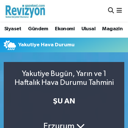
Nöbetçi Eczaneler
Siyaset
Gündem
Ekonomi
Ulusal
Magazin
Hava Durumu
Yakutiye Hava Durumu
Namaz Vakitleri
Trafik Durumu
Yakutiye Bugün, Yarın ve 1
Süper Lig Puan Durumu ve Fikstür
Haftalık Hava Durumu Tahmini
Tüm Manşetler
ŞU AN
Son Dakika Haberleri
Haber Arşivi
Erzurum