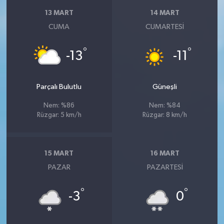
13 MART
14 MART
CUMA
CUMARTESI
°
°
-13
-11
Parçalı Bulutlu
Güneşli
Nem: %86
Nem: %84
Rüzgar: 5 km/h
Rüzgar: 8 km/h
15 MART
16 MART
PAZAR
PAZARTESI
°
°
-3
0