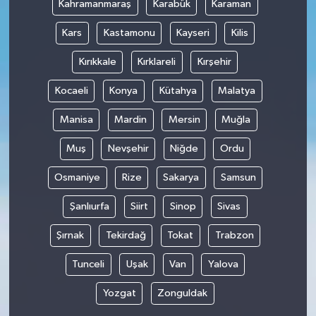
Kahramanmaraş
Karabük
Karaman
Kars
Kastamonu
Kayseri
Kilis
Kırıkkale
Kırklareli
Kırşehir
Kocaeli
Konya
Kütahya
Malatya
Manisa
Mardin
Mersin
Muğla
Muş
Nevşehir
Niğde
Ordu
Osmaniye
Rize
Sakarya
Samsun
Şanlıurfa
Siirt
Sinop
Sivas
Şırnak
Tekirdağ
Tokat
Trabzon
Tunceli
Uşak
Van
Yalova
Yozgat
Zonguldak