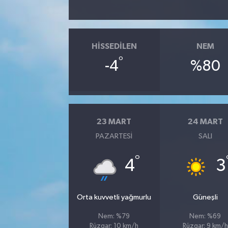
HISSEDILEN
NEM
°
-4
%80
23 MART
24 MART
PAZARTESI
SALI
°
4
3
Orta kuvvetli yağmurlu
Güneşli
Nem: %79
Nem: %69
Rüzgar: 10 km/h
Rüzgar: 9 km/h