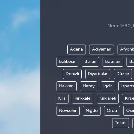
Nem: %80, H
Adana
Adıyaman
Afyonk
Balıkesir
Bartın
Batman
Ba
Denizli
Diyarbakır
Düzce
Hakkâri
Hatay
Iğdır
Ispart
Kilis
Kırıkkale
Kırklareli
Kırşe
Nevşehir
Niğde
Ordu
Osm
Tokat