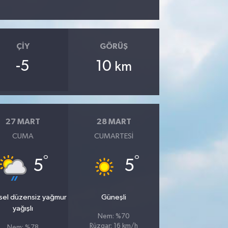
ÇIY
GÖRÜŞ
-5
10
km
27 MART
28 MART
CUMA
CUMARTESI
°
°
5
5
sel düzensiz yağmur
Güneşli
yağışlı
Nem: %70
Rüzgar: 16 km/h
Nem: %78