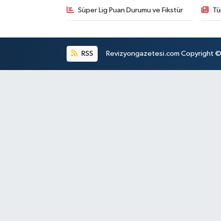
Süper Lig Puan Durumu ve Fikstür
Tü
RSS
Revizyongazetesi.com Copyright © 2