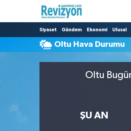
Nöbetçi Eczaneler
Siyaset
Gündem
Ekonomi
Ulusal
Hava Durumu
Oltu Hava Durumu
Namaz Vakitleri
Trafik Durumu
Oltu Bugün
Süper Lig Puan Durumu ve Fikstür
Tüm Manşetler
Son Dakika Haberleri
ŞU AN
Haber Arşivi