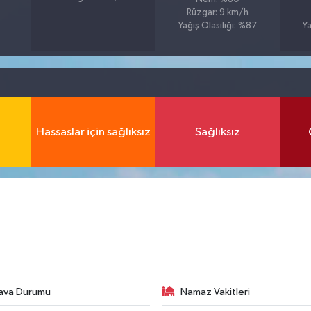
Rüzgar: 9 km/h
Yağış Olasılığı: %87
Ya
Hassaslar için sağlıksız
Sağlıksız
ava Durumu
Namaz Vakitleri