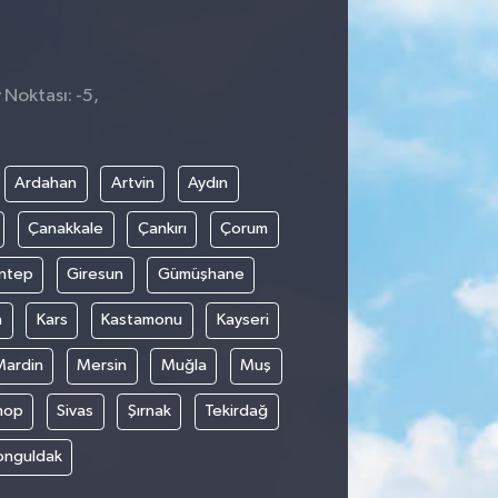
 Noktası: -5,
Ardahan
Artvin
Aydın
Çanakkale
Çankırı
Çorum
ntep
Giresun
Gümüşhane
n
Kars
Kastamonu
Kayseri
Mardin
Mersin
Muğla
Muş
nop
Sivas
Şırnak
Tekirdağ
onguldak