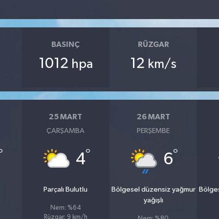
BASINÇ
RÜZGAR
1012
12
hpa
km/s
25 MART
26 MART
ÇARŞAMBA
PERŞEMBE
°
°
°
4
6
Parçalı Bulutlu
Bölgesel düzensiz yağmur
Bölge
yağışlı
Nem: %64
Rüzgar: 9 km/h
Nem: %80