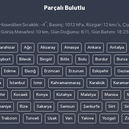
Parçalı Bulutlu
°
issedilen Sıcaklık: -4
, Basınç: 1012 hPa, Rüzgar: 12 km/s, Çiy
Görüş Mesafesi: 10 km, Gün Doğumu: 6:11, Gün Batımı: 18:25
arahisar
Ağrı
Aksaray
Amasya
Ankara
Antalya
yburt
Bilecik
Bingöl
Bitlis
Bolu
Burdur
Bursa
Edirne
Elazığ
Erzincan
Erzurum
Eskişehir
Gazia
a
İstanbul
İzmir
Kahramanmaraş
Karabük
Karama
hir
Kocaeli
Konya
Kütahya
Malatya
Manisa
aniye
Rize
Sakarya
Samsun
Şanlıurfa
Siirt
Si
Trabzon
Tunceli
Uşak
Van
Yalova
Yozgat
Z