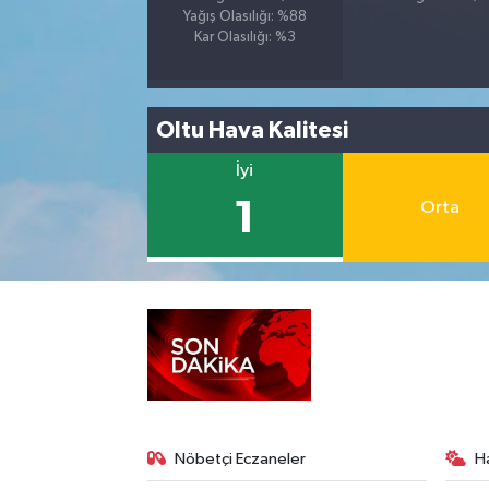
Yağış Olasılığı: %88
Kar Olasılığı: %3
Oltu Hava Kalitesi
İyi
1
Orta
Nöbetçi Eczaneler
H