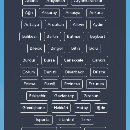
Adana
Adıyaman
Afyonkarahisar
Ağrı
Aksaray
Amasya
Ankara
Antalya
Ardahan
Artvin
Aydın
Balıkesir
Bartın
Batman
Bayburt
Bilecik
Bingöl
Bitlis
Bolu
Burdur
Bursa
Çanakkale
Çankırı
Çorum
Denizli
Diyarbakır
Düzce
Edirne
Elazığ
Erzincan
Erzurum
Eskişehir
Gaziantep
Giresun
Gümüşhane
Hakkâri
Hatay
Iğdır
Isparta
İstanbul
İzmir