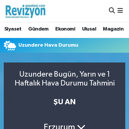
Nöbetçi Eczaneler
Siyaset
Gündem
Ekonomi
Ulusal
Magazin
Hava Durumu
Uzundere Hava Durumu
Namaz Vakitleri
Trafik Durumu
Uzundere Bugün, Yarın ve 1
Süper Lig Puan Durumu ve Fikstür
Haftalık Hava Durumu Tahmini
Tüm Manşetler
ŞU AN
Son Dakika Haberleri
Haber Arşivi
Erzurum