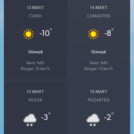
13 MART
14 MART
CUMA
CUMARTESI
°
°
-10
-8
Güneşli
Güneşli
Nem: %81
Nem: %81
Rüzgar: 10 km/h
Rüzgar: 12 km/h
15 MART
16 MART
PAZAR
PAZARTESI
°
°
-3
-2