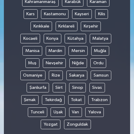
Kahramanmaraş
Karabük
Karaman
Kars
Kastamonu
Kayseri
Kilis
Kırıkkale
Kırklareli
Kırşehir
Kocaeli
Konya
Kütahya
Malatya
Manisa
Mardin
Mersin
Muğla
Muş
Nevşehir
Niğde
Ordu
Osmaniye
Rize
Sakarya
Samsun
Şanlıurfa
Siirt
Sinop
Sivas
Şırnak
Tekirdağ
Tokat
Trabzon
Tunceli
Uşak
Van
Yalova
Yozgat
Zonguldak