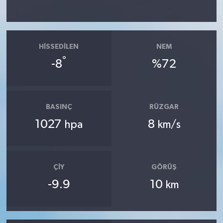
HISSEDILEN
NEM
°
-8
%72
BASINÇ
RÜZGAR
1027
8
hpa
km/s
ÇIY
GÖRÜŞ
-9.9
10
km