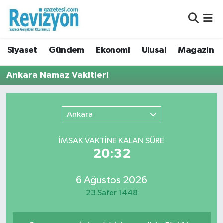
Nöbetçi Eczaneler
Siyaset
Gündem
Ekonomi
Ulusal
Magazin
Hava Durumu
Ankara Namaz Vakitleri
Namaz Vakitleri
Trafik Durumu
Ankara
Süper Lig Puan Durumu ve Fikstür
İMSAK VAKTİNE KALAN SÜRE
20:32
Tüm Manşetler
6 Ağustos 2026
Son Dakika Haberleri
23 Safer 1448
Haber Arşivi