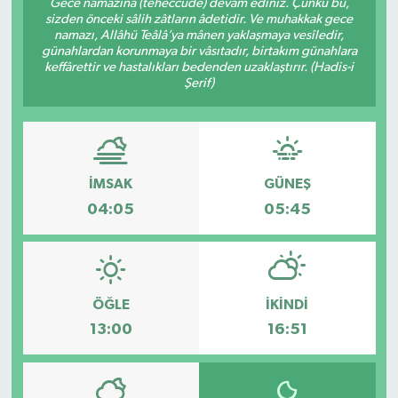
Gece namazına (teheccüde) devam ediniz. Çünkü bu,
sizden önceki sâlih zâtların âdetidir. Ve muhakkak gece
namazı, Allâhü Teâlâ’ya mânen yaklaşmaya vesîledir,
günahlardan korunmaya bir vâsıtadır, birtakım günahlara
keffârettir ve hastalıkları bedenden uzaklaştırır. (Hadis-i
Şerif)
İMSAK
GÜNEŞ
04:05
05:45
ÖĞLE
İKINDI
13:00
16:51