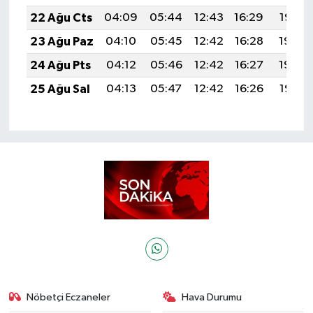
22 Ağu Cts
04:09
05:44
12:43
16:29
19:32
23 Ağu Paz
04:10
05:45
12:42
16:28
19:30
24 Ağu Pts
04:12
05:46
12:42
16:27
19:29
25 Ağu Sal
04:13
05:47
12:42
16:26
19:27
Nöbetçi Eczaneler
Hava Durumu