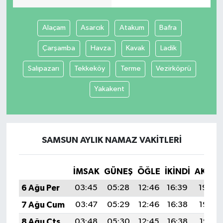
Alaçam
Asarcık
Atakum
Bafra
Çarşamba
Havza
Kavak
Ladik
Salıpazarı
Tekkeköy
Terme
Vezirköprü
Yakakent
SAMSUN AYLIK NAMAZ VAKITLERI
İMSAK
GÜNEŞ
ÖĞLE
İKINDI
AKŞA
6 Ağu Per
03:45
05:28
12:46
16:39
19:54
7 Ağu Cum
03:47
05:29
12:46
16:38
19:53
8 Ağu Cts
03:48
05:30
12:45
16:38
19:51