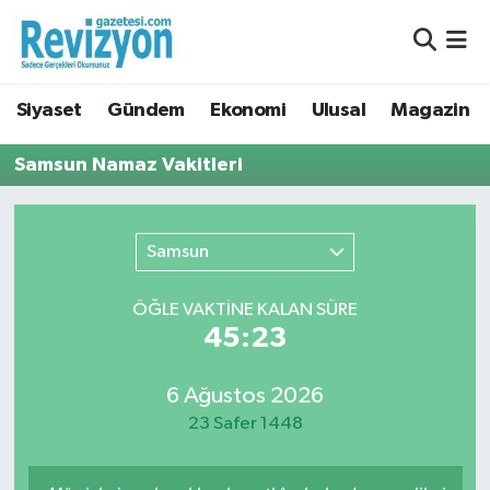
Nöbetçi Eczaneler
Siyaset
Gündem
Ekonomi
Ulusal
Magazin
Hava Durumu
Samsun Namaz Vakitleri
Namaz Vakitleri
Trafik Durumu
Samsun
Süper Lig Puan Durumu ve Fikstür
ÖĞLE VAKTİNE KALAN SÜRE
45:23
Tüm Manşetler
6 Ağustos 2026
Son Dakika Haberleri
23 Safer 1448
Haber Arşivi