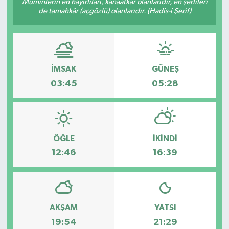
Müminlerin en hayırlıları, kanaatkâr olanlarıdır, en şerlileri
de tamahkâr (açgözlü) olanlarıdır. (Hadis-i Şerif)
İMSAK
GÜNEŞ
03:45
05:28
ÖĞLE
İKINDI
12:46
16:39
AKŞAM
YATSI
19:54
21:29