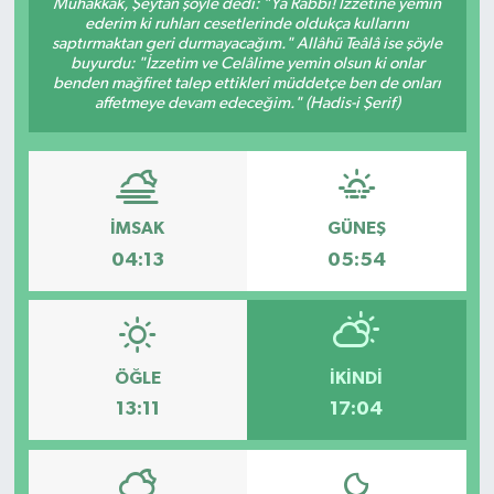
Muhakkak, Şeytan şöyle dedi: "Yâ Rabbi! İzzetine yemin
ederim ki ruhları cesetlerinde oldukça kullarını
saptırmaktan geri durmayacağım." Allâhü Teâlâ ise şöyle
buyurdu: "İzzetim ve Celâlime yemin olsun ki onlar
benden mağfiret talep ettikleri müddetçe ben de onları
affetmeye devam edeceğim." (Hadis-i Şerif)
İMSAK
GÜNEŞ
04:13
05:54
ÖĞLE
İKINDI
13:11
17:04