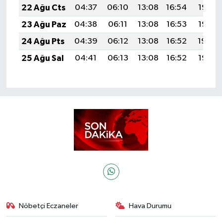
22 Ağu Cts
04:37
06:10
13:08
16:54
19:57
23 Ağu Paz
04:38
06:11
13:08
16:53
19:55
24 Ağu Pts
04:39
06:12
13:08
16:52
19:54
25 Ağu Sal
04:41
06:13
13:08
16:52
19:52
Nöbetçi Eczaneler
Hava Durumu