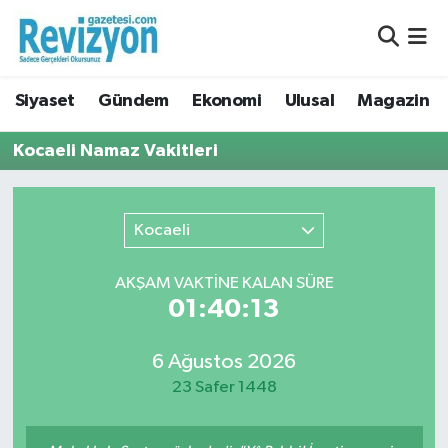
Nöbetçi Eczaneler
Siyaset
Gündem
Ekonomi
Ulusal
Magazin
Hava Durumu
Kocaeli Namaz Vakitleri
Namaz Vakitleri
Trafik Durumu
Kocaeli
Süper Lig Puan Durumu ve Fikstür
AKŞAM VAKTİNE KALAN SÜRE
01:40:13
Tüm Manşetler
6 Ağustos 2026
Son Dakika Haberleri
23 Safer 1448
Haber Arşivi