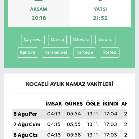
AKŞAM
YATSI
20:18
21:52
Çayırova
Darıca
Dilovası
Gebze
Kandıra
Karamürsel
Kartepe
Körfez
KOCAELI AYLIK NAMAZ VAKITLERI
İMSAK
GÜNEŞ
ÖĞLE
İKINDI
AKŞA
6 Ağu Per
04:13
05:54
13:11
17:04
20:18
7 Ağu Cum
04:15
05:55
13:11
17:03
20:17
8 Ağu Cts
04:16
05:56
13:11
17:03
20:16