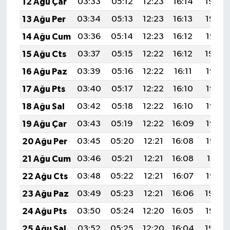
12 Ağu Çar
03:33
05:12
12:23
16:14
19:24
13 Ağu Per
03:34
05:13
12:23
16:13
19:23
14 Ağu Cum
03:36
05:14
12:23
16:12
19:21
15 Ağu Cts
03:37
05:15
12:22
16:12
19:20
16 Ağu Paz
03:39
05:16
12:22
16:11
19:18
17 Ağu Pts
03:40
05:17
12:22
16:10
19:17
18 Ağu Sal
03:42
05:18
12:22
16:10
19:16
19 Ağu Çar
03:43
05:19
12:22
16:09
19:14
20 Ağu Per
03:45
05:20
12:21
16:08
19:13
21 Ağu Cum
03:46
05:21
12:21
16:08
19:11
22 Ağu Cts
03:48
05:22
12:21
16:07
19:10
23 Ağu Paz
03:49
05:23
12:21
16:06
19:08
24 Ağu Pts
03:50
05:24
12:20
16:05
19:07
25 Ağu Sal
03:52
05:25
12:20
16:04
19:05