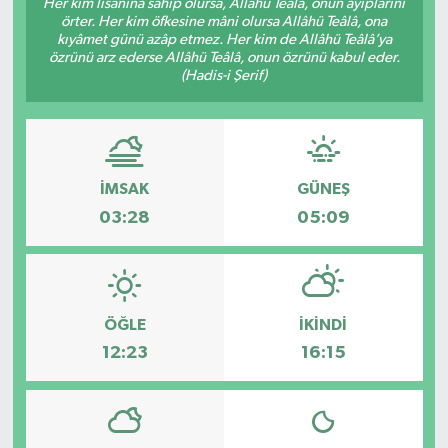
Her kim lisanına sahip olursa, Allâhü Teâlâ, onun ayıplarını
örter. Her kim öfkesine mâni olursa Allâhü Teâlâ, ona
kıyâmet günü azâp etmez. Her kim de Allâhü Teâlâ’ya
özrünü arz ederse Allâhü Teâlâ, onun özrünü kabul eder.
(Hadis-i Şerif)
İMSAK
GÜNEŞ
03:28
05:09
ÖĞLE
İKINDI
12:23
16:15