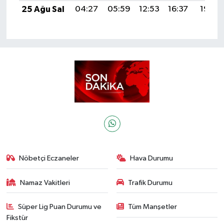
25 Ağu Sal
04:27
05:59
12:53
16:37
19:37
Nöbetçi Eczaneler
Hava Durumu
Namaz Vakitleri
Trafik Durumu
Süper Lig Puan Durumu ve
Tüm Manşetler
Fikstür