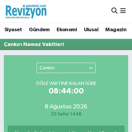
Nöbetçi Eczaneler
Siyaset
Gündem
Ekonomi
Ulusal
Magazin
Hava Durumu
Çankırı Namaz Vakitleri
Namaz Vakitleri
Trafik Durumu
Çankırı
Süper Lig Puan Durumu ve Fikstür
ÖĞLE VAKTİNE KALAN SÜRE
08:44:00
Tüm Manşetler
8 Ağustos 2026
Son Dakika Haberleri
25 Safer 1448
Haber Arşivi