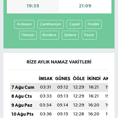
19:35
21:09
Ardeşen
Çamlıhemşin
Çayeli
Fındıklı
Hemşin
İkizdere
İyidere
Pazar
RIZE AYLIK NAMAZ VAKITLERI
İMSAK
GÜNEŞ
ÖĞLE
İKINDI
AKŞA
7 Ağu Cum
03:31
05:12
12:29
16:21
19:35
8 Ağu Cts
03:33
05:13
12:29
16:21
19:34
9 Ağu Paz
03:34
05:14
12:29
16:20
19:33
10 Ağu Pts
03:36
05:15
12:28
16:20
19:31