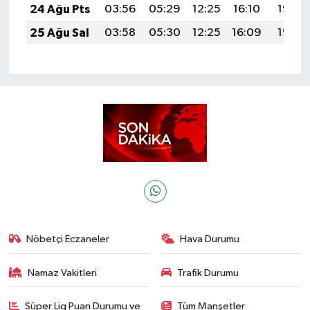
24 Ağu Pts
03:56
05:29
12:25
16:10
19:12
25 Ağu Sal
03:58
05:30
12:25
16:09
19:10
Nöbetçi Eczaneler
Hava Durumu
Namaz Vakitleri
Trafik Durumu
Süper Lig Puan Durumu ve
Tüm Manşetler