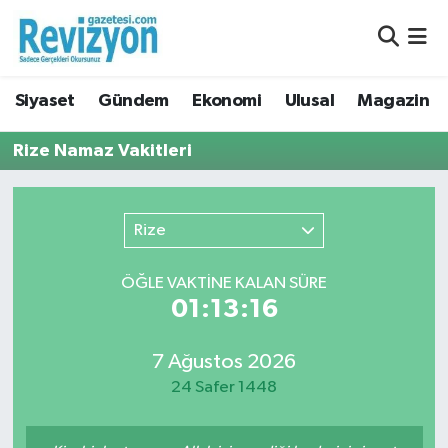
Nöbetçi Eczaneler
Siyaset
Gündem
Ekonomi
Ulusal
Magazin
Hava Durumu
Rize Namaz Vakitleri
Namaz Vakitleri
Trafik Durumu
Rize
Süper Lig Puan Durumu ve Fikstür
ÖĞLE VAKTİNE KALAN SÜRE
01:13:16
Tüm Manşetler
7 Ağustos 2026
Son Dakika Haberleri
24 Safer 1448
Haber Arşivi