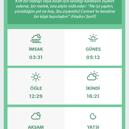
Kim bir hastayı veya Allah için sevdiği kardeşini ziyaret
ederse, bir melek, ona şöyle nidâ eder: "Ne iyi yaptın,
yürüdüğün yol ne hoş, (bu ziyaretle) Cennet’te kendine
bir köşk hazırladın!" (Hadis-i Şerif)
İMSAK
GÜNEŞ
03:31
05:12
ÖĞLE
İKINDI
12:29
16:21
AKŞAM
YATSI