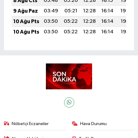
8 Ağu Cts
03:48
05:20
12:28
16:15
19:25
9 Ağu Paz
03:49
05:21
12:28
16:14
19:24
10 Ağu Pts
03:50
05:22
12:28
16:14
19:23
10 Ağu Pts
03:50
05:22
12:28
16:14
19:23
Nöbetçi Eczaneler
Hava Durumu