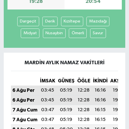
19:28
20:54
Dargeçit
Derik
Kızıltepe
Mazıdağı
Midyat
Nusaybin
Ömerli
Savur
MARDIN AYLIK NAMAZ VAKITLERI
İMSAK
GÜNEŞ
ÖĞLE
İKINDI
AKŞAM
6 Ağu Per
03:45
05:19
12:28
16:16
19:28
6 Ağu Per
03:45
05:19
12:28
16:16
19:28
7 Ağu Cum
03:47
05:19
12:28
16:15
19:27
7 Ağu Cum
03:47
05:19
12:28
16:15
19:27