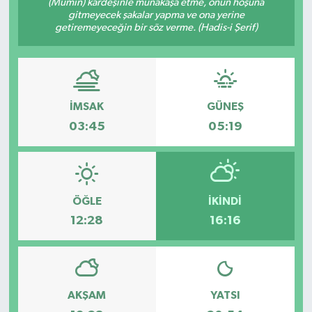
(Mümin) kardeşinle münakaşa etme, onun hoşuna
gitmeyecek şakalar yapma ve ona yerine
getiremeyeceğin bir söz verme. (Hadis-i Şerif)
İMSAK
GÜNEŞ
03:45
05:19
ÖĞLE
İKINDI
12:28
16:16
AKŞAM
YATSI