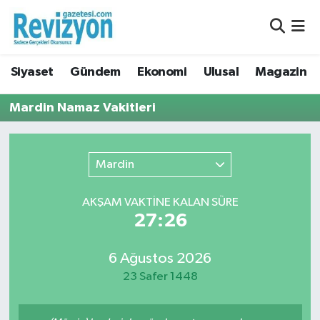
Nöbetçi Eczaneler
Siyaset
Gündem
Ekonomi
Ulusal
Magazin
Hava Durumu
Mardin Namaz Vakitleri
Namaz Vakitleri
Trafik Durumu
Mardin
Süper Lig Puan Durumu ve Fikstür
AKŞAM VAKTİNE KALAN SÜRE
27:26
Tüm Manşetler
6 Ağustos 2026
Son Dakika Haberleri
23 Safer 1448
Haber Arşivi