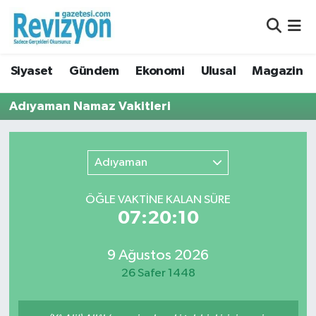
Nöbetçi Eczaneler
Siyaset
Gündem
Ekonomi
Ulusal
Magazin
Hava Durumu
Adıyaman Namaz Vakitleri
Namaz Vakitleri
Trafik Durumu
Adıyaman
Süper Lig Puan Durumu ve Fikstür
ÖĞLE VAKTİNE KALAN SÜRE
07:20:10
Tüm Manşetler
9 Ağustos 2026
Son Dakika Haberleri
26 Safer 1448
Haber Arşivi