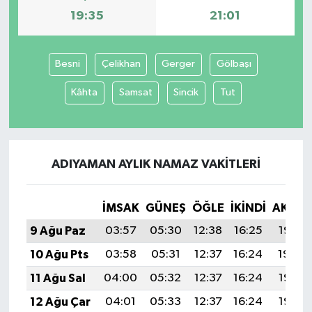
19:35
21:01
Besni
Çelikhan
Gerger
Gölbaşı
Kâhta
Samsat
Sincik
Tut
ADIYAMAN AYLIK NAMAZ VAKITLERI
İMSAK
GÜNEŞ
ÖĞLE
İKINDI
AKŞA
9 Ağu Paz
03:57
05:30
12:38
16:25
19:35
10 Ağu Pts
03:58
05:31
12:37
16:24
19:34
11 Ağu Sal
04:00
05:32
12:37
16:24
19:33
12 Ağu Çar
04:01
05:33
12:37
16:24
19:32