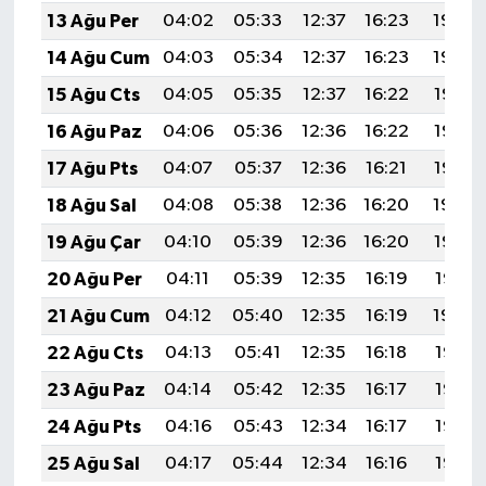
13 Ağu Per
04:02
05:33
12:37
16:23
19:30
14 Ağu Cum
04:03
05:34
12:37
16:23
19:29
15 Ağu Cts
04:05
05:35
12:37
16:22
19:28
16 Ağu Paz
04:06
05:36
12:36
16:22
19:27
17 Ağu Pts
04:07
05:37
12:36
16:21
19:25
18 Ağu Sal
04:08
05:38
12:36
16:20
19:24
19 Ağu Çar
04:10
05:39
12:36
16:20
19:23
20 Ağu Per
04:11
05:39
12:35
16:19
19:21
21 Ağu Cum
04:12
05:40
12:35
16:19
19:20
22 Ağu Cts
04:13
05:41
12:35
16:18
19:19
23 Ağu Paz
04:14
05:42
12:35
16:17
19:17
24 Ağu Pts
04:16
05:43
12:34
16:17
19:16
25 Ağu Sal
04:17
05:44
12:34
16:16
19:15