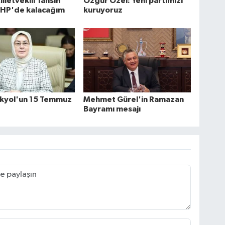
lletvekili Tahsin
Özgür Özel: Yeni partimizi
CHP'de kalacağım
kuruyoruz
Akyol'un 15 Temmuz
Mehmet Gürel'in Ramazan
Bayramı mesajı