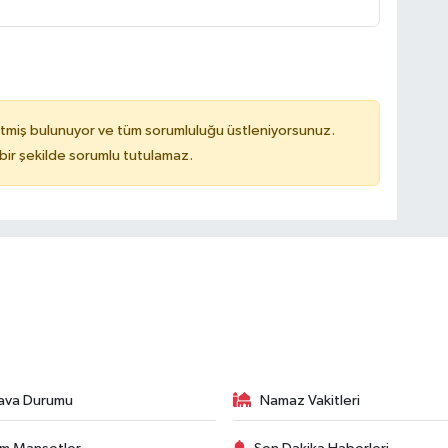
tmiş bulunuyor ve tüm sorumluluğu üstleniyorsunuz.
bir şekilde sorumlu tutulamaz.
ava Durumu
Namaz Vakitleri