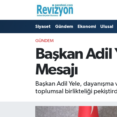
Nöbetçi Eczaneler
Siyaset
Gündem
Ekonomi
Ulusal
Hava Durumu
GÜNDEM
Namaz Vakitleri
Başkan Adil
Trafik Durumu
Mesajı
Süper Lig Puan Durumu ve Fikstür
Başkan Adil Yele, dayanışma 
Tüm Manşetler
toplumsal birlikteliği pekiştir
Son Dakika Haberleri
Haber Arşivi