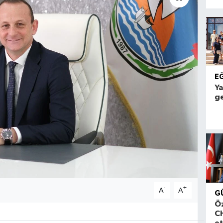
E
Ya
ge
-
+
A
A
G
Ö
CH
et