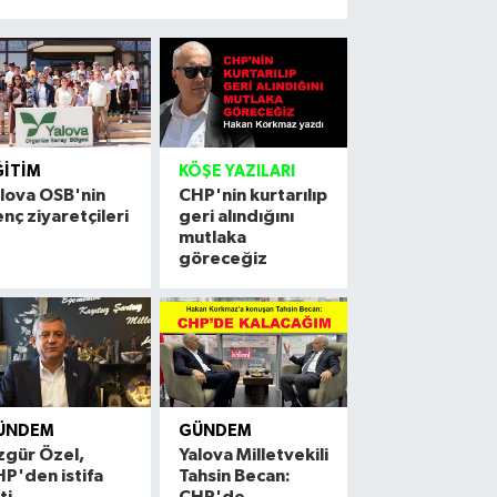
ĞITIM
KÖŞE YAZILARI
lova OSB'nin
CHP'nin kurtarılıp
nç ziyaretçileri
geri alındığını
mutlaka
göreceğiz
ÜNDEM
GÜNDEM
zgür Özel,
Yalova Milletvekili
P'den istifa
Tahsin Becan:
ti
CHP'de