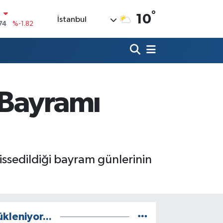
°
10
İstanbul
20
%0.02
90
%0.19
80
%0.18
9000
%0.19
 Bayramı
0
,00
%0
N
74
%-1.82
issedildiği bayram günlerinin
ükleniyor...