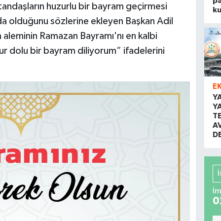
pa
tandaşların huzurlu bir bayram geçirmesi
k
da olduğunu sözlerine ekleyen Başkan Adil
m aleminin Ramazan Bayramı'nı en kalbi
ur dolu bir bayram diliyorum” ifadelerini
E
Y
Y
T
A
D
İm
0