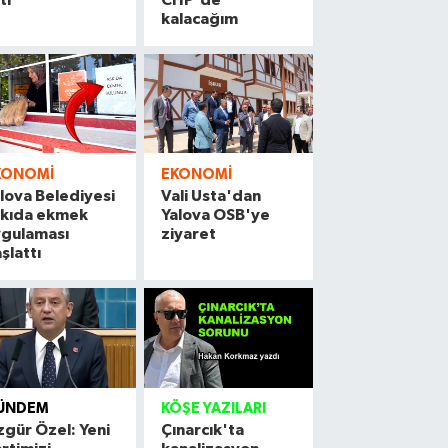
kalacağım
KONOMI
EKONOMI
lova Belediyesi
Vali Usta'dan
skıda ekmek
Yalova OSB'ye
ygulaması
ziyaret
şlattı
ÜNDEM
KÖŞE YAZILARI
gür Özel: Yeni
Çınarcık'ta