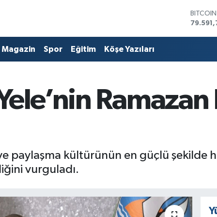
DOLAR
45,436
EURO
53,386
Magazin
Spor
Eğitim
Köşe Yazıları
STERLİN
61,603
G.ALTIN
6862,0
 Yele’nin Ramazan
BİST10
14.598
BITCOI
79.591,
ve paylaşma kültürünün en güçlü şekilde h
diğini vurguladı.
Y