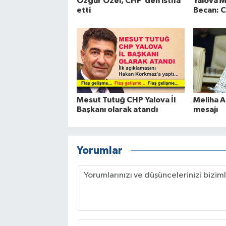
Özgür Özel, CHP'den istifa
Yalova Mi
etti
Becan: 
Mesut Tutuğ CHP Yalova İl
Meliha 
Başkanı olarak atandı
mesajı
Yorumlar