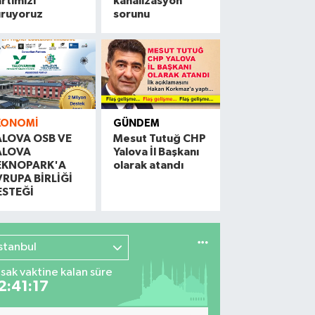
rtimizi
kanalizasyon
uruyoruz
sorunu
KONOMI
GÜNDEM
ALOVA OSB VE
Mesut Tutuğ CHP
ALOVA
Yalova İl Başkanı
EKNOPARK'A
olarak atandı
VRUPA BİRLİĞİ
ESTEĞİ
İstanbul
sak vaktine kalan süre
2:41:16