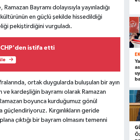
e, Ramazan Bayramı dolayısıyla yayınladığı
ültürünün en güçlü şekilde hissedildiği
iği pekiştirdiğini vurguladı.
CHP'den istifa etti
E
üle
Ya
a
u
ba
ofralarında, ortak duygularda buluşulan bir ayın
 ve kardeşliğin bayramı olarak Ramazan
z. Ramazan boyunca kurduğumuz gönül
a güçlendiriyoruz. Kırgınlıkların geride
 plana çıktığı bir bayram olmasını temenni
G
Öz