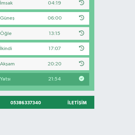
İmsak
04:19
Güneş
06:00
Öğle
13:15
İkindi
17:07
Akşam
20:20
Yatsı
21:54
05386337340
İLETIŞIM