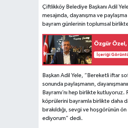
Çiftlikköy Belediye Başkanı Adil Yel
mesajında, dayanışma ve paylaşma k
bayram günlerinin toplumsal birliktel
Özgür Özel, 
İçeriği Görünt
Başkan Adil Yele, “Bereketli iftar s
sonunda paylaşmanın, dayanışmanın
Bayramı’nı hep birlikte kutluyoru
köprülerini bayramla birlikte daha d
bırakıldığı, sevgi ve hoşgörünün ön
ediyorum” dedi.