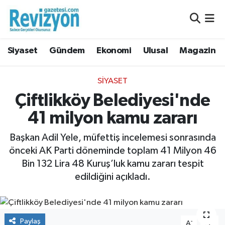
Nöbetçi Eczaneler
Siyaset
Gündem
Ekonomi
Ulusal
Magazin
Hava Durumu
SIYASET
Namaz Vakitleri
Çiftlikköy Belediyesi'nde
41 milyon kamu zararı
Trafik Durumu
Başkan Adil Yele, müfettiş incelemesi sonrasında
Süper Lig Puan Durumu ve Fikstür
önceki AK Parti döneminde toplam 41 Milyon 46
Bin 132 Lira 48 Kuruş’luk kamu zararı tespit
Tüm Manşetler
edildiğini açıkladı.
Son Dakika Haberleri
Haber Arşivi
Paylaş
-
+
A
A