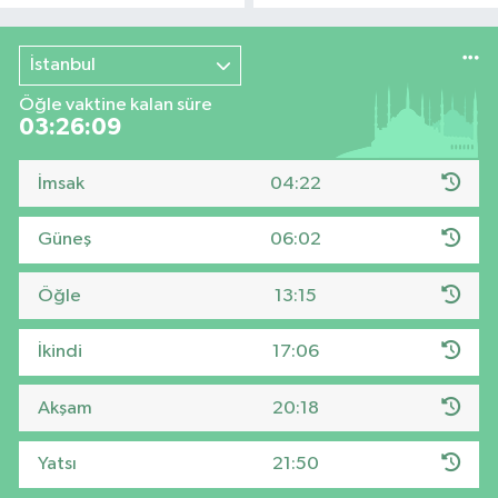
İstanbul
Öğle vaktine kalan süre
03:26:08
İmsak
04:22
Güneş
06:02
Öğle
13:15
İkindi
17:06
Akşam
20:18
Yatsı
21:50