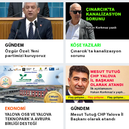
GÜNDEM
KÖŞE YAZILARI
Özgür Özel: Yeni
Çınarcık'ta kanalizasyon
partimizi kuruyoruz
sorunu
EKONOMI
GÜNDEM
YALOVA OSB VE YALOVA
Mesut Tutuğ CHP Yalova İl
TEKNOPARK'A AVRUPA
Başkanı olarak atandı
BİRLİĞİ DESTEĞİ