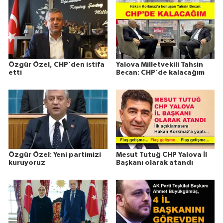
Özgür Özel, CHP'den istifa
Yalova Milletvekili Tahsin
etti
Becan: CHP'de kalacağım
Özgür Özel: Yeni partimizi
Mesut Tutuğ CHP Yalova İl
kuruyoruz
Başkanı olarak atandı