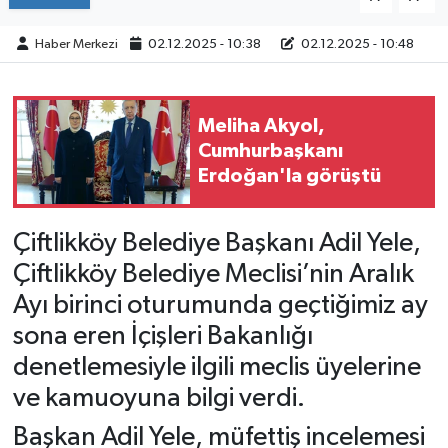
Haber Merkezi
02.12.2025 - 10:38
02.12.2025 - 10:48
Meliha Akyol,
Cumhurbaşkanı
Erdoğan'la görüştü
Çiftlikköy Belediye Başkanı Adil Yele,
Çiftlikköy Belediye Meclisi’nin Aralık
Ayı birinci oturumunda geçtiğimiz ay
sona eren İçişleri Bakanlığı
denetlemesiyle ilgili meclis üyelerine
ve kamuoyuna bilgi verdi.
Başkan Adil Yele, müfettiş incelemesi