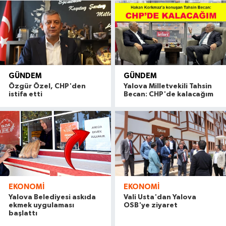
GÜNDEM
GÜNDEM
Özgür Özel, CHP'den
Yalova Milletvekili Tahsin
istifa etti
Becan: CHP'de kalacağım
EKONOMI
EKONOMI
Yalova Belediyesi askıda
Vali Usta'dan Yalova
ekmek uygulaması
OSB'ye ziyaret
başlattı