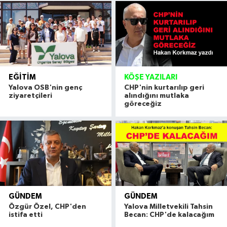
EĞITIM
KÖŞE YAZILARI
Yalova OSB'nin genç
CHP'nin kurtarılıp geri
ziyaretçileri
alındığını mutlaka
göreceğiz
GÜNDEM
GÜNDEM
Özgür Özel, CHP'den
Yalova Milletvekili Tahsin
istifa etti
Becan: CHP'de kalacağım