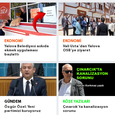
EKONOMI
EKONOMI
Yalova Belediyesi askıda
Vali Usta'dan Yalova
ekmek uygulaması
OSB'ye ziyaret
başlattı
GÜNDEM
KÖŞE YAZILARI
Özgür Özel: Yeni
Çınarcık'ta kanalizasyon
partimizi kuruyoruz
sorunu