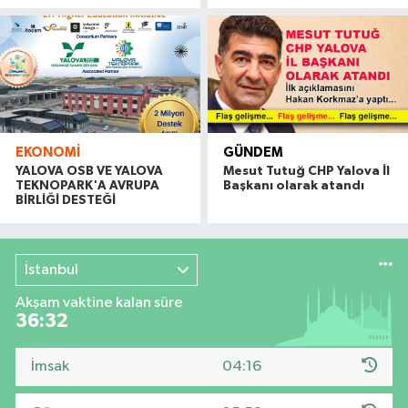
EKONOMI
GÜNDEM
YALOVA OSB VE YALOVA
Mesut Tutuğ CHP Yalova İl
TEKNOPARK'A AVRUPA
Başkanı olarak atandı
BİRLİĞİ DESTEĞİ
İstanbul
Akşam vaktine kalan süre
36:31
İmsak
04:16