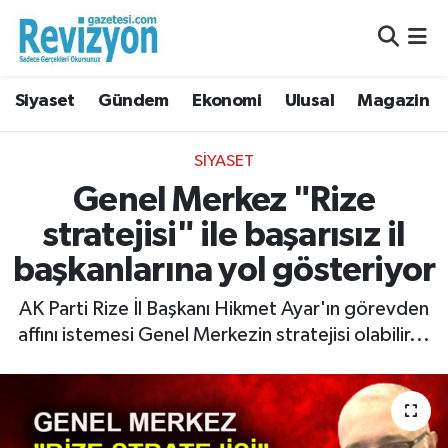
Nöbetçi Eczaneler
Siyaset
Gündem
Ekonomi
Ulusal
Magazin
Hava Durumu
SIYASET
Namaz Vakitleri
Genel Merkez "Rize
stratejisi" ile başarısız il
Trafik Durumu
başkanlarına yol gösteriyor
Süper Lig Puan Durumu ve Fikstür
AK Parti Rize İl Başkanı Hikmet Ayar'ın görevden
Tüm Manşetler
affını istemesi Genel Merkezin stratejisi olabilir...
Son Dakika Haberleri
Haber Arşivi