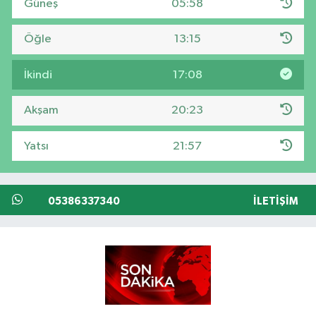
Güneş
05:58
Öğle
13:15
İkindi
17:08
Akşam
20:23
Yatsı
21:57
05386337340
İLETIŞIM