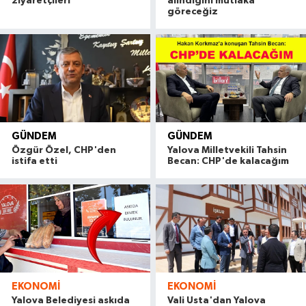
ziyaretçileri
alındığını mutlaka
göreceğiz
GÜNDEM
GÜNDEM
Özgür Özel, CHP'den
Yalova Milletvekili Tahsin
istifa etti
Becan: CHP'de kalacağım
EKONOMI
EKONOMI
Yalova Belediyesi askıda
Vali Usta'dan Yalova