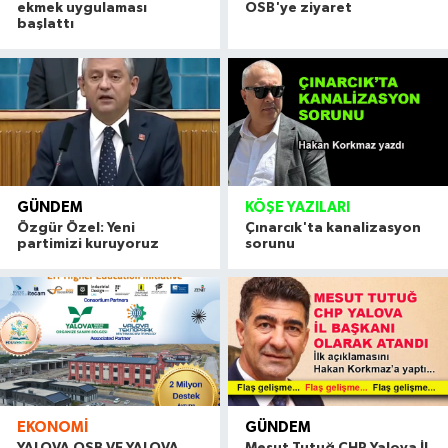
ekmek uygulaması
OSB'ye ziyaret
başlattı
GÜNDEM
KÖŞE YAZILARI
Özgür Özel: Yeni
Çınarcık'ta kanalizasyon
partimizi kuruyoruz
sorunu
EKONOMI
GÜNDEM
YALOVA OSB VE YALOVA
Mesut Tutuğ CHP Yalova İl