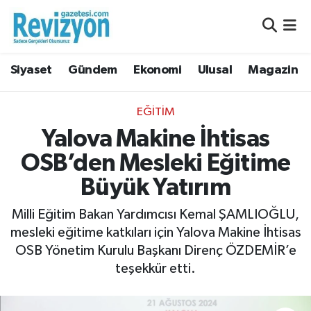
Nöbetçi Eczaneler
Siyaset
Gündem
Ekonomi
Ulusal
Magazin
Hava Durumu
EĞITIM
Namaz Vakitleri
Yalova Makine İhtisas
OSB’den Mesleki Eğitime
Trafik Durumu
Büyük Yatırım
Süper Lig Puan Durumu ve Fikstür
Milli Eğitim Bakan Yardımcısı Kemal ŞAMLIOĞLU,
Tüm Manşetler
mesleki eğitime katkıları için Yalova Makine İhtisas
OSB Yönetim Kurulu Başkanı Direnç ÖZDEMİR’e
Son Dakika Haberleri
teşekkür etti.
Haber Arşivi