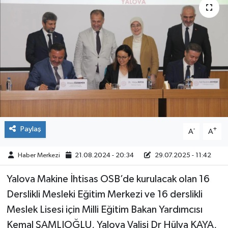
Paylaş
-
+
A
A
Haber Merkezi
21.08.2024 - 20:34
29.07.2025 - 11:42
Yalova Makine İhtisas OSB’de kurulacak olan 16
Derslikli Mesleki Eğitim Merkezi ve 16 derslikli
Meslek Lisesi için Milli Eğitim Bakan Yardımcısı
Kemal ŞAMLIOĞLU, Yalova Valisi Dr Hülya KAYA,