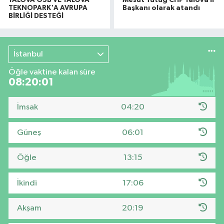
TEKNOPARK'A AVRUPA
Başkanı olarak atandı
BİRLİĞİ DESTEĞİ
İstanbul
Öğle vaktine kalan süre
08:20:00
İmsak
04:20
Güneş
06:01
Öğle
13:15
İkindi
17:06
Akşam
20:19