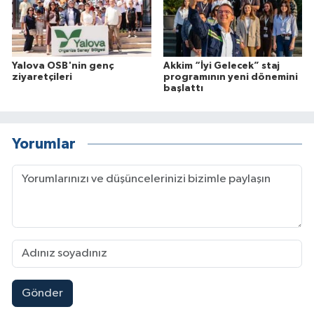
Yalova OSB'nin genç
Akkim “İyi Gelecek” staj
ziyaretçileri
programının yeni dönemini
başlattı
Yorumlar
Gönder